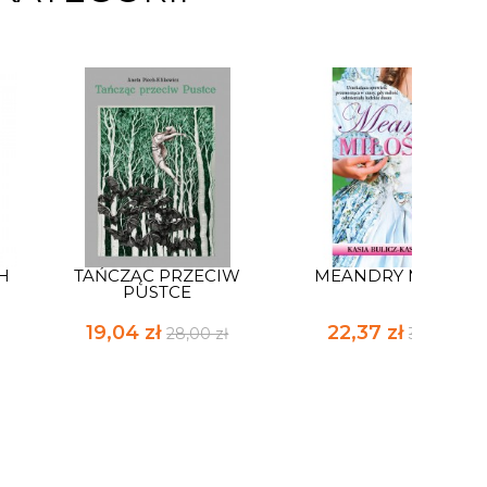
H
TAŃCZĄC PRZECIW
MEANDRY MIŁOŚCI
PUSTCE
19,04 zł
22,37 zł
28,00 zł
32,90 zł