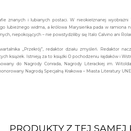
fie znanych i lubianych postaci. W nieokiełznanej wyobraźn
o lubieżnego widma, a królowa Marysieńka pada w ramiona na p
ch, niepokojących – nie powstydziliby się Italo Calvino ani Rola
ar kwartalnika „Przekrój”, redaktor działu zmyśleń. Redaktor n
ych książek. Istnieją za to książki O pochodzeniu łajdaków i Ws
owany do Nagrody Conrada, Nagrody Literackiej im. Witolda 
 uhonorowany Nagrodą Specjalną Krakowa – Miasta Literatury UNE
PRODUKTY Z TEJ SAMEJ 