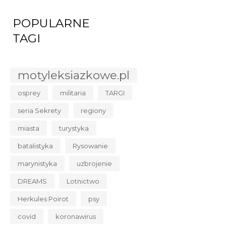
POPULARNE
TAGI
motyleksiazkowe.pl
osprey
militaria
TARGI
seria Sekrety
regiony
miasta
turystyka
batalistyka
Rysowanie
marynistyka
uzbrojenie
DREAMS
Lotnictwo
Herkules Poirot
psy
covid
koronawirus