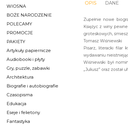
OPIS
DANE
WIOSNA
BOŻE NARODZENIE
Zupełnie nowe biogra
POLECAMY
Księżyc z winy pewneg
PROMOCJE
groteskowych, śmieszny
Tomasz Wiśniewski
PAKIETY
Pisarz, literacki fil
Artykuły papiernicze
wydawaniu nieistniejąc
Audiobooki i płyty
Wiśniewski był nomin
Gry, puzzle, zabawki
„Juliusz” oraz został
Architektura
Biografie i autobiografie
Czasopisma
Edukacja
Eseje i felietony
Fantastyka