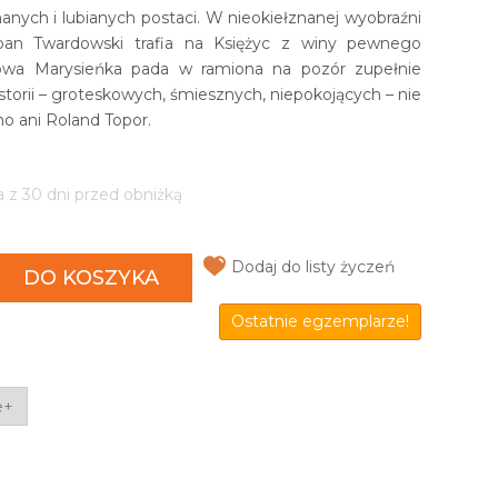
anych i lubianych postaci. W nieokiełznanej wyobraźni
an Twardowski trafia na Księżyc z winy pewnego
lowa Marysieńka pada w ramiona na pozór zupełnie
storii – groteskowych, śmiesznych, niepokojących – nie
ino ani Roland Topor.
a z 30 dni przed obniżką
Dodaj do listy życzeń
DO KOSZYKA
Ostatnie egzemplarze!
e+