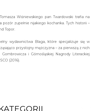
i Tomasza Wiśniewskiego pan Twardowski trafia na
ozór zupełnie nijakiego kochanka. Tych historii –
nd Topor.
aczelny wydawnictwa Blaga, które specjalizuje się w
trząsająco przystojny mężczyzna – za pierwszą z nich
Gombrowicza i Górnośląskiej Nagrody Literackiej
SCO (2016).
KATEGORII