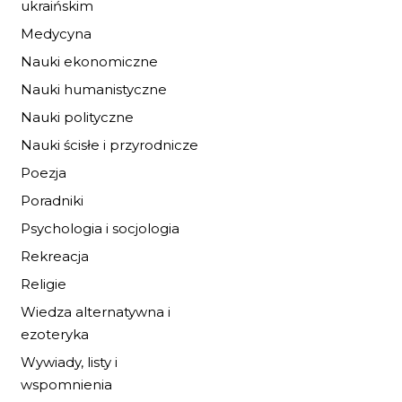
ukraińskim
Medycyna
Nauki ekonomiczne
Nauki humanistyczne
Nauki polityczne
Nauki ścisłe i przyrodnicze
Poezja
Poradniki
Psychologia i socjologia
BURZA PRZED
ŚWITEM
Rekreacja
Religie
19,72 zł
29,00 zł
Wiedza alternatywna i
DO KOSZYKA
ezoteryka
Wywiady, listy i
wspomnienia