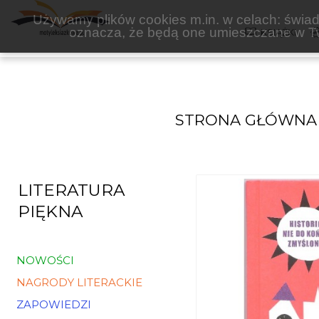
PRZEKRÓJ
Używamy plików cookies m.in. w celach: świadc
oznacza, że będą one umieszczane w Tw
KSIĄŻKI
STRONA GŁÓWNA
LITERATURA
PIĘKNA
NOWOŚCI
NAGRODY LITERACKIE
ZAPOWIEDZI