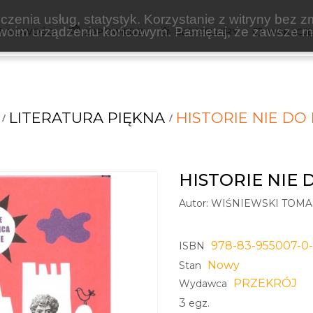
zenia usług, statystyk. Korzystanie z witryny bez z
oim urządzeniu końcowym. Pamiętaj, że zawsze mo
NOWOŚCI
ZAPOWIEDZI
BESTSELLERY
WAKACJ
LITERATURA PIĘKNA
HISTORIE NIE D
HISTORIE NIE
Autor:
WIŚNIEWSKI TOMA
978-83-955007-0-
ISBN
Nowy
Stan
PRZEKRÓJ
Wydawca
3
egz.