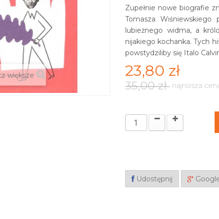
Zupełnie nowe biografie zn
Tomasza Wiśniewskiego p
lubieżnego widma, a kró
nijakiego kochanka. Tych hi
powstydziliby się Italo Calv
23,80 zł
z większe
35,00 zł
najniższa cen
Udostępnij
Googl