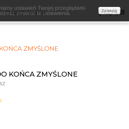
miany ustawień Twojej przeglądarki
Zamknij
żesz zmienić te ustawienia.
E
KOSZTY WYSYŁKI
O KOŃCA ZMYŚLONE
 DO KOŃCA ZMYŚLONE
SZ
1