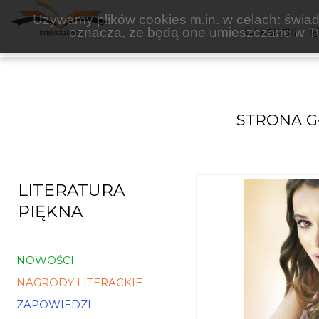
PROZAMI
Używamy plików cookies m.in. w celach: świadc
oznacza, że będą one umieszczane w Tw
KSIĄŻKI
STRONA 
LITERATURA
PIĘKNA
NOWOŚCI
NAGRODY LITERACKIE
ZAPOWIEDZI