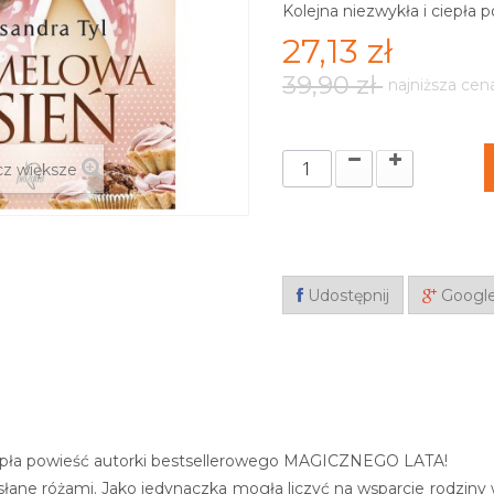
Kolejna niezwykła i ciepł
27,13 zł
39,90 zł
najniższa cen
z większe
Udostępnij
Googl
ciepła powieść autorki bestsellerowego MAGICZNEGO LATA!
słane różami. Jako jedynaczka mogła liczyć na wsparcie rodziny