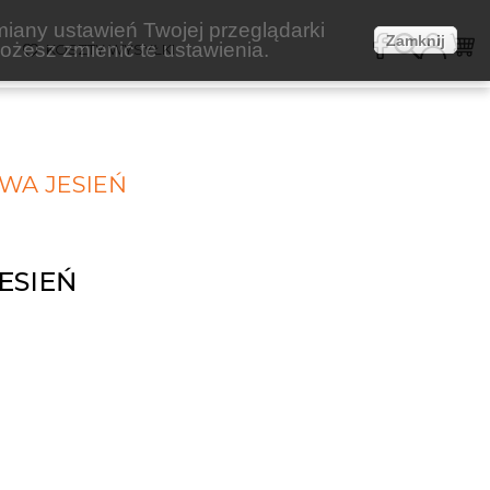
miany ustawień Twojej przeglądarki
Zamknij
żesz zmienić te ustawienia.
E
KOSZTY WYSYŁKI
WA JESIEŃ
ESIEŃ
1