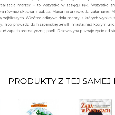
 realizacja marzeń – to wszystko w zasięgu ręki. Wszystko zm
ra również ukochana babcia, Marianna przechodzi załamanie. Mło
tą najbliższych. Wkrótce odkrywa dokumenty, z których wynika, że 
. Trop prowadzi do hiszpańskiej Sewilli, miasta, nad którym uno
zuć zapach aromatycznej paelli. Dziewczyna poznaje życie od str
PRODUKTY Z TEJ SAMEJ 