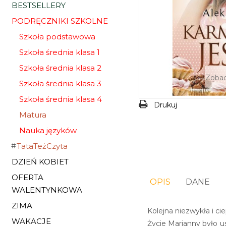
BESTSELLERY
PODRĘCZNIKI SZKOLNE
Szkoła podstawowa
Szkoła średnia klasa 1
Szkoła średnia klasa 2
Zobac
Szkoła średnia klasa 3
Szkoła średnia klasa 4
Drukuj
Matura
Nauka języków
TataTeżCzyta
DZIEŃ KOBIET
OFERTA
OPIS
DANE
WALENTYNKOWA
ZIMA
Kolejna niezwykła i 
WAKACJE
Życie Marianny było u