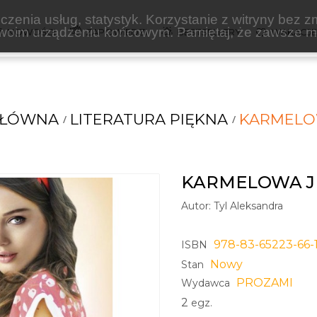
zenia usług, statystyk. Korzystanie z witryny bez z
oim urządzeniu końcowym. Pamiętaj, że zawsze mo
NOWOŚCI
ZAPOWIEDZI
BESTSELLERY
WAKACJ
GŁÓWNA
LITERATURA PIĘKNA
KARMELO
KARMELOWA J
Autor:
Tyl Aleksandra
978-83-65223-66-
ISBN
Nowy
Stan
PROZAMI
Wydawca
2
egz.