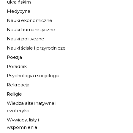
ukraińskim
Medycyna
Nauki ekonomiczne
Nauki humanistyczne
Nauki polityczne
BURZA PRZED
ŚWITEM
Nauki ścisłe i przyrodnicze
Poezja
19,72 zł
29,00 zł
Poradniki
DO KOSZYKA
Psychologia i socjologia
Rekreacja
Religie
Wiedza alternatywna i
ezoteryka
Wywiady, listy i
wspomnienia