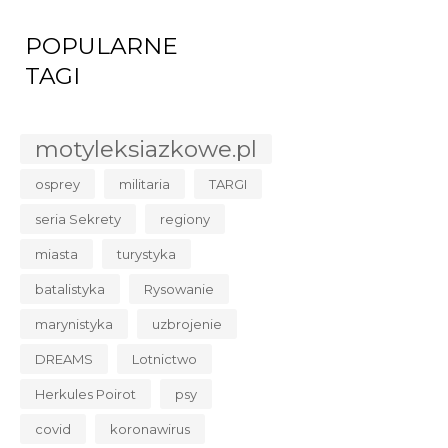
POPULARNE
TAGI
motyleksiazkowe.pl
osprey
militaria
TARGI
seria Sekrety
regiony
miasta
turystyka
batalistyka
Rysowanie
marynistyka
uzbrojenie
DREAMS
Lotnictwo
Herkules Poirot
psy
covid
koronawirus