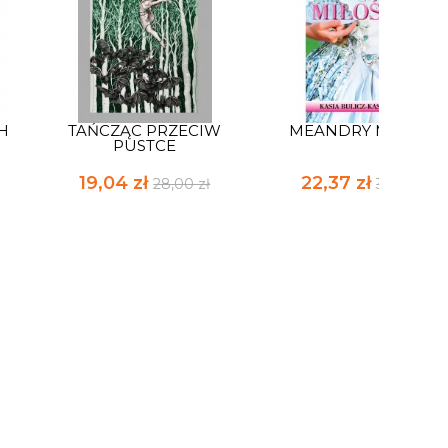
H
TAŃCZĄC PRZECIW
MEANDRY MIŁOŚCI
PUSTCE
19,04 zł
22,37 zł
28,00 zł
32,90 zł