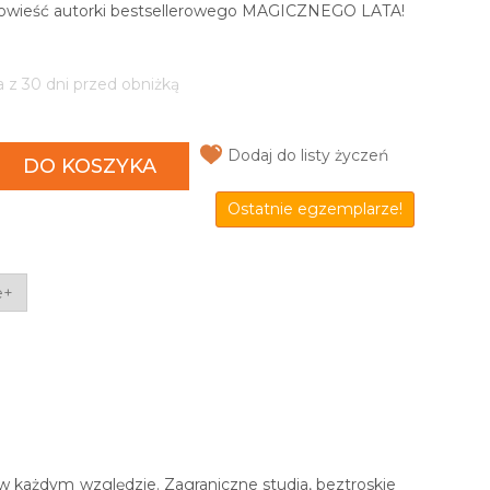
a powieść autorki bestsellerowego MAGICZNEGO LATA!
a z 30 dni przed obniżką
Dodaj do listy życzeń
DO KOSZYKA
Ostatnie egzemplarze!
e+
 w każdym względzie. Zagraniczne studia, beztroskie