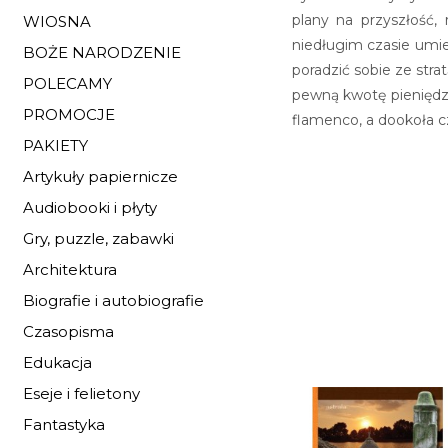
plany na przyszłość,
WIOSNA
niedługim czasie umie
BOŻE NARODZENIE
poradzić sobie ze stra
POLECAMY
pewną kwotę pieniędzy
PROMOCJE
flamenco, a dookoła c
PAKIETY
Artykuły papiernicze
Audiobooki i płyty
Gry, puzzle, zabawki
Architektura
Biografie i autobiografie
Czasopisma
Edukacja
Eseje i felietony
Fantastyka