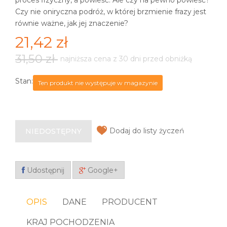
proces fizyczny, a powieść. Ale czy na pewno powieść?
Czy nie oniryczna podróż, w której brzmienie frazy jest
równie ważne, jak jej znaczenie?
21,42 zł
31,50 zł
najniższa cena z 30 dni przed obniżką
Stan:
Ten produkt nie występuje w magazynie
Dodaj do listy życzeń
NIEDOSTĘPNY
Udostępnij
Google+
OPIS
DANE
PRODUCENT
KRAJ POCHODZENIA