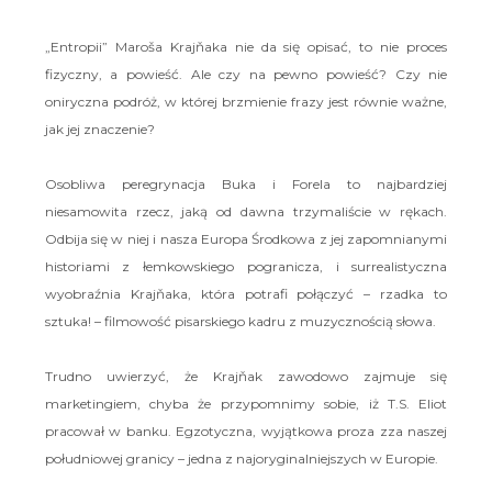
„Entropii” Maroša Krajňaka nie da się opisać, to nie proces
fizyczny, a powieść. Ale czy na pewno powieść? Czy nie
oniryczna podróż, w której brzmienie frazy jest równie ważne,
jak jej znaczenie?
Osobliwa peregrynacja Buka i Forela to najbardziej
niesamowita rzecz, jaką od dawna trzymaliście w rękach.
Odbija się w niej i nasza Europa Środkowa z jej zapomnianymi
historiami z łemkowskiego pogranicza, i surrealistyczna
wyobraźnia Krajňaka, która potrafi połączyć – rzadka to
sztuka! – filmowość pisarskiego kadru z muzycznością słowa.
Trudno uwierzyć, że Krajňak zawodowo zajmuje się
marketingiem, chyba że przypomnimy sobie, iż T.S. Eliot
pracował w banku. Egzotyczna, wyjątkowa proza zza naszej
południowej granicy – jedna z najoryginalniejszych w Europie.