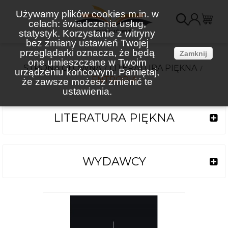
Używamy plików cookies m.in. w
celach: świadczenia usług,
K
statystyk. Korzystanie z witryny
bez zmiany ustawień Twojej
(
przeglądarki oznacza, że będą
Zamknij
one umieszczane w Twoim
STRONA GŁÓWNA
LITERATURA PIĘKNA
urządzeniu końcowym. Pamiętaj,
ENTROPIA
że zawsze możesz zmienić te
ustawienia.
LITERATURA PIĘKNA
WYDAWCY