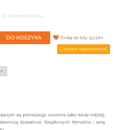
z 30 dni przed obniżką
DO KOSZYKA
Dodaj do listy życzeń
Ostatnie egzemplarze!
e+
zyło się pierwszego września (albo kiedy indziej),
awniczą działalność Książkowych Klimatów i serię
go.