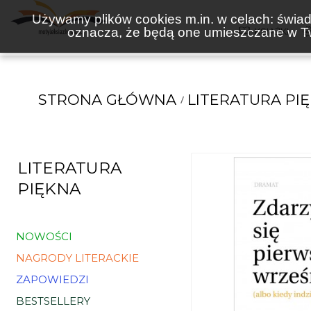
Używamy plików cookies m.in. w celach: świadc
oznacza, że będą one umieszczane w Tw
KSIĄŻKI
STRONA GŁÓWNA
LITERATURA PI
LITERATURA
PIĘKNA
NOWOŚCI
NAGRODY LITERACKIE
ZAPOWIEDZI
BESTSELLERY