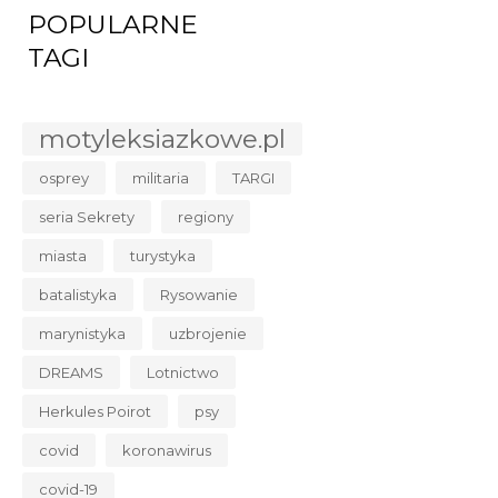
POPULARNE
TAGI
motyleksiazkowe.pl
osprey
militaria
TARGI
seria Sekrety
regiony
miasta
turystyka
batalistyka
Rysowanie
marynistyka
uzbrojenie
DREAMS
Lotnictwo
Herkules Poirot
psy
covid
koronawirus
covid-19