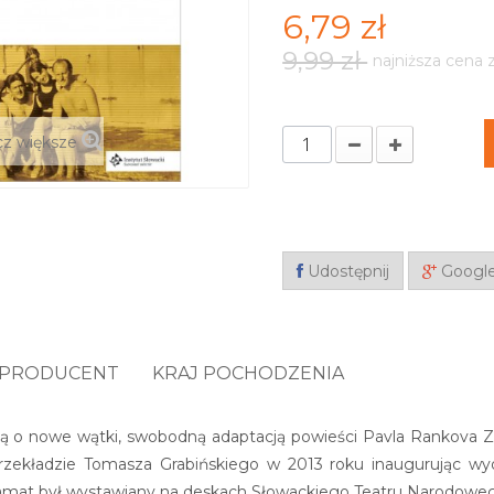
6,79 zł
9,99 zł
najniższa cena 
z większe
Udostępnij
Googl
PRODUCENT
KRAJ POCHODZENIA
ą o nowe wątki, swobodną adaptacją powieści Pavla Rankova Zdar
przekładzie Tomasza Grabińskiego w 2013 roku inaugurując wyd
ramat był wystawiany na deskach Słowackiego Teatru Narodowe