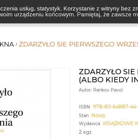
zenia usług, statystyk. Korzystanie z witryny bez z
oim urządzeniu końcowym. Pamiętaj, że zawsze mo
NOWOŚCI
ZAPOWIEDZI
BESTSELLERY
WAKACJ
ĘKNA
ZDARZYŁO SIE PIERWSZEGO WRZEŚN
ZDARZYŁO SIE
(ALBO KIEDY I
Autor:
Rankov Pavol
978-83-64887-44
ISBN
Nowy
Stan
KSIĄŻKOWE K
Wydawca
2
egz.