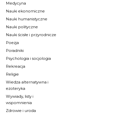
Medycyna
BURZA PRZED
ŚWITEM
Nauki ekonomiczne
19,72 zł
Nauki humanistyczne
29,00 zł
Nauki polityczne
DO KOSZYKA
Nauki ścisłe i przyrodnicze
Poezja
Poradniki
Psychologia i socjologia
Rekreacja
Religie
Wiedza alternatywna i
ezoteryka
Wywiady, listy i
wspomnienia
Zdrowie i uroda