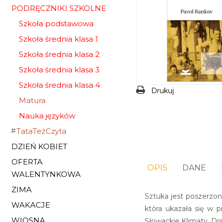
PODRĘCZNIKI SZKOLNE
Szkoła podstawowa
Szkoła średnia klasa 1
Szkoła średnia klasa 2
Zobac
Szkoła średnia klasa 3
Szkoła średnia klasa 4
Drukuj
Matura
Nauka języków
TataTeżCzyta
DZIEŃ KOBIET
OFERTA
OPIS
DANE
WALENTYNKOWA
ZIMA
Sztuka jest poszerzon
WAKACJE
która ukazała się w 
WIOSNA
Słowackie Klimaty. D