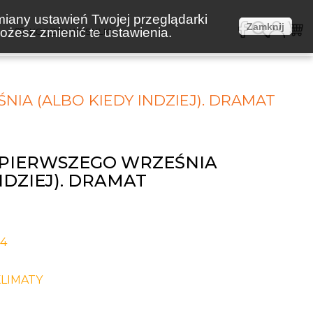
miany ustawień Twojej przeglądarki
Zamknij
żesz zmienić te ustawienia.
E
KOSZTY WYSYŁKI
IA (ALBO KIEDY INDZIEJ). DRAMAT
 PIERWSZEGO WRZEŚNIA
NDZIEJ). DRAMAT
-4
LIMATY