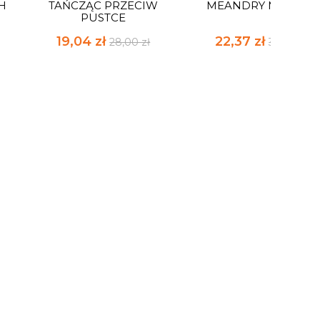
H
TAŃCZĄC PRZECIW
MEANDRY MIŁOŚCI
PUSTCE
19,04 zł
22,37 zł
28,00 zł
32,90 zł