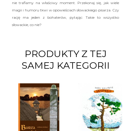
nie trafiamy na właściwy moment. Przekonaj się, jak wiele
magii i humoru tkwi w opowieściach słowackiego pisarza. Czy
rację ma jeden z bohaterów, pytając: Takie to wszystko
słowackie, co nie?
PRODUKTY Z TEJ
SAMEJ KATEGORII