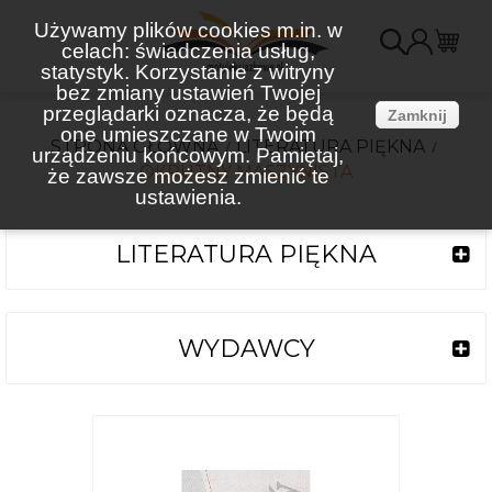
Używamy plików cookies m.in. w
celach: świadczenia usług,
K
statystyk. Korzystanie z witryny
bez zmiany ustawień Twojej
(
przeglądarki oznacza, że będą
Zamknij
one umieszczane w Twoim
STRONA GŁÓWNA
LITERATURA PIĘKNA
urządzeniu końcowym. Pamiętaj,
OKRUTNY MASZYNISTA
że zawsze możesz zmienić te
ustawienia.
LITERATURA PIĘKNA
WYDAWCY