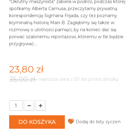
"Okrutny maszynista" zabiera w podróż, podczas której
spotkamy Alberta Camusa, przeczytamy prywatną
korespondencję Sigmana Frijada, czy też poznamy
kryminalną historię Marii B. Zagłębimy się także w
rozmowę o ulotności pamięci, by na koniec dać się
porwać szalonemu reportażowi, któremu w tle będzie
przygrywać…
23,80 zł
35,00 zł
najniższa cena z 30 dni przed obniżką
DO KOSZYKA
Dodaj do listy życzeń