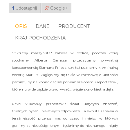
Udostępnij
Google+
OPIS
DANE
PRODUCENT
KRAJ POCHODZENIA
"Okrutny maszynista" zabiera w podróż, podczas której
spotkamy Alberta Camusa, przeczytamy prywatną
korespondencję Sigmana Frijada, czy też poznamy kryminalną
historię Marii B. Zagłębimy się także w rozmowę o ulotności
pamięci, by na koniec dać się porwać szalonemu reportażowi,
któremu w tle będzie przygrywać… węgierska orkiestra dęta.
Pavel Vilikovský przedstawia świat ukrytych znaczeń,
trudnych pytań i niełatwych odpowiedzi. Ta swoista zabawa w
teraźniejszość przenosi nas do czasu i miejsc, w których
gonimy za niedoścignionym, tęsknimy do nieznanego i nigdy