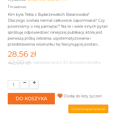
1
Przedmiot
Kim była Tekla z Bądarzewskich Baranowska?
Dlaczego została niemal całkowicie zapomniana? Czy
powinniśmy o niej pamiętać? Na te i wiele innych pytań
spróbuję odpowiedzieć niniejszej publikacji, która jest
pierwszą próbą zebrania, usystematyzowania i
przedstawienia wizerunku tej fascynującej postaci...
28,56 zł
42,00 zł
najniższa cena z 30 dni przed obniżką
Dodaj do listy życzeń
DO KOSZYKA
Ostatnie egzemplarze!