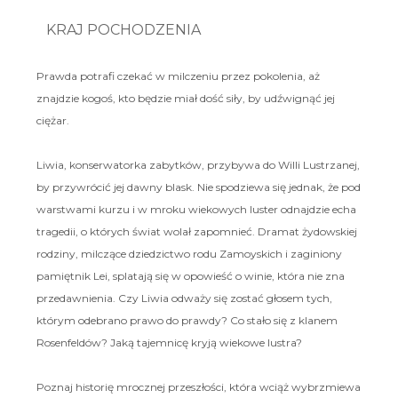
KRAJ POCHODZENIA
Prawda potrafi czekać w milczeniu przez pokolenia, aż
znajdzie kogoś, kto będzie miał dość siły, by udźwignąć jej
ciężar.
Liwia, konserwatorka zabytków, przybywa do Willi Lustrzanej,
by przywrócić jej dawny blask. Nie spodziewa się jednak, że pod
warstwami kurzu i w mroku wiekowych luster odnajdzie echa
tragedii, o których świat wolał zapomnieć. Dramat żydowskiej
rodziny, milczące dziedzictwo rodu Zamoyskich i zaginiony
pamiętnik Lei, splatają się w opowieść o winie, która nie zna
przedawnienia. Czy Liwia odważy się zostać głosem tych,
którym odebrano prawo do prawdy? Co stało się z klanem
Rosenfeldów? Jaką tajemnicę kryją wiekowe lustra?
Poznaj historię mrocznej przeszłości, która wciąż wybrzmiewa