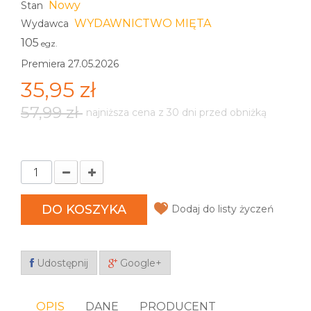
Nowy
Stan
WYDAWNICTWO MIĘTA
Wydawca
105
egz.
Premiera 27.05.2026
35,95 zł
57,99 zł
najniższa cena z 30 dni przed obniżką
DO KOSZYKA
Dodaj do listy życzeń
Udostępnij
Google+
OPIS
DANE
PRODUCENT