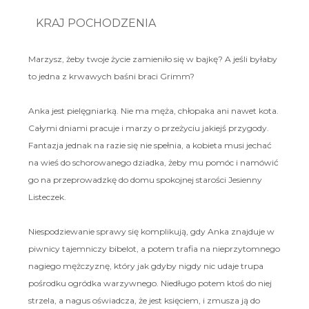
KRAJ POCHODZENIA
Marzysz, żeby twoje życie zamieniło się w bajkę? A jeśli byłaby
to jedna z krwawych baśni braci Grimm?
Anka jest pielęgniarką. Nie ma męża, chłopaka ani nawet kota.
Całymi dniami pracuje i marzy o przeżyciu jakiejś przygody.
Fantazja jednak na razie się nie spełnia, a kobieta musi jechać
na wieś do schorowanego dziadka, żeby mu pomóc i namówić
go na przeprowadzkę do domu spokojnej starości Jesienny
Listeczek.
Niespodziewanie sprawy się komplikują, gdy Anka znajduje w
piwnicy tajemniczy bibelot, a potem trafia na nieprzytomnego
nagiego mężczyznę, który jak gdyby nigdy nic udaje trupa
pośrodku ogródka warzywnego. Niedługo potem ktoś do niej
strzela, a nagus oświadcza, że jest księciem, i zmusza ją do