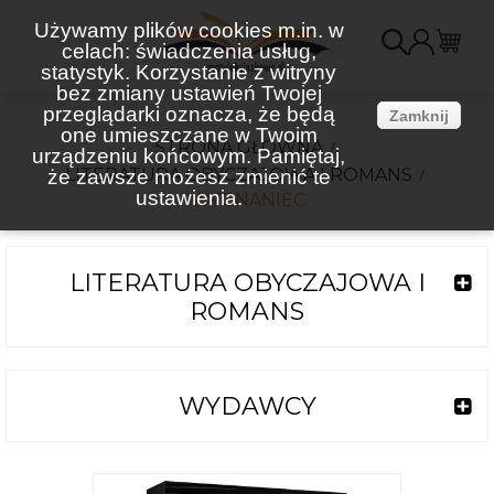
Używamy plików cookies m.in. w
celach: świadczenia usług,
K
statystyk. Korzystanie z witryny
bez zmiany ustawień Twojej
(
przeglądarki oznacza, że będą
Zamknij
one umieszczane w Twoim
STRONA GŁÓWNA
urządzeniu końcowym. Pamiętaj,
LITERATURA OBYCZAJOWA I ROMANS
że zawsze możesz zmienić te
ustawienia.
WYGNANIEC
LITERATURA OBYCZAJOWA I
ROMANS
WYDAWCY