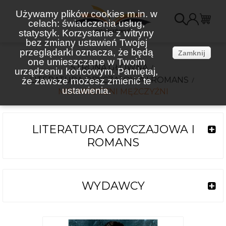
Używamy plików cookies m.in. w
celach: świadczenia usług,
K
statystyk. Korzystanie z witryny
bez zmiany ustawień Twojej
(
przeglądarki oznacza, że będą
Zamknij
one umieszczane w Twoim
STRONA GŁÓWNA
urządzeniu końcowym. Pamiętaj,
LITERATURA OBYCZAJOWA I ROMANS
że zawsze możesz zmienić te
ustawienia.
MOI MROCZNI MĘŻCZYŹNI
LITERATURA OBYCZAJOWA I
ROMANS
WYDAWCY