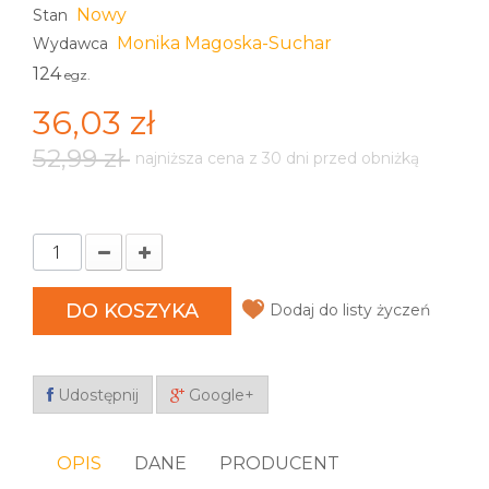
Nowy
Stan
Monika Magoska-Suchar
Wydawca
124
egz.
36,03 zł
52,99 zł
najniższa cena z 30 dni przed obniżką
DO KOSZYKA
Dodaj do listy życzeń
Udostępnij
Google+
OPIS
DANE
PRODUCENT