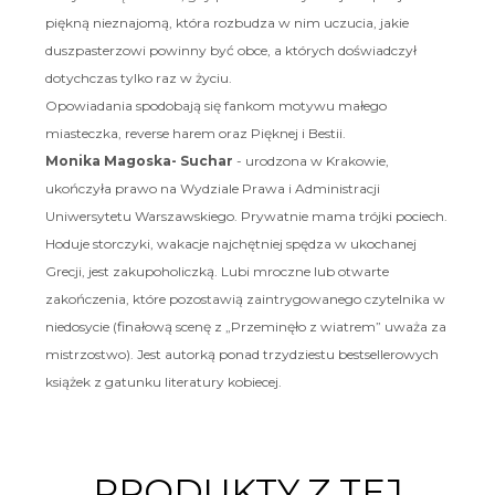
piękną nieznajomą, która rozbudza w nim uczucia, jakie
duszpasterzowi powinny być obce, a których doświadczył
dotychczas tylko raz w życiu.
Opowiadania spodobają się fankom motywu małego
miasteczka, reverse harem oraz
Pięknej i Bestii
.
Monika Magoska- Suchar
- urodzona w Krakowie,
ukończyła prawo na Wydziale Prawa i Administracji
Uniwersytetu Warszawskiego. Prywatnie mama trójki pociech.
Hoduje storczyki, wakacje najchętniej spędza w ukochanej
Grecji, jest zakupoholiczką. Lubi mroczne lub otwarte
zakończenia, które pozostawią zaintrygowanego czytelnika w
niedosycie (finałową scenę z „Przeminęło z wiatrem” uważa za
mistrzostwo). Jest autorką ponad trzydziestu bestsellerowych
książek z gatunku literatury kobiecej.
PRODUKTY Z TEJ