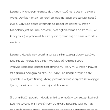
Leonard Nicholson nienawidzi, kiedy ktoś narzuca mu swoją
wolę. Dokładnie tak jak robił to jego dziadek przez większość
życia. Gdy Leo dostaje telefon od babci, że książę Winston
Nicholson jest na łożu śmierci, niechętnie wraca do zamku, w
którym się wychował. Niestety nie zjawia się na czas i dziadek
umiera.
Leonard dziedziczy tytuł, a wraz z nim szereg obowiązków,
lecz nie zamierza się z nich wywiązać. Oprócz tego
wszystkiego jest jeszcze testament, w którym Winston nawet
zza grobu pociąga za sznurki. Aby Leo mógł przyjąć cały
spadek, a w tym firmę, której poświęcił większą część swojego
życia, musi poślubić nieznajomą kobietę.
Ślub, miłość, pocałunki, oddanie i wierność – to rzeczy, których
Leo nie wyznaje. Przyciśnięty do muru postanawia jednak
odnaleźć wskazaną w testamencie kobietę i zaproponować jej