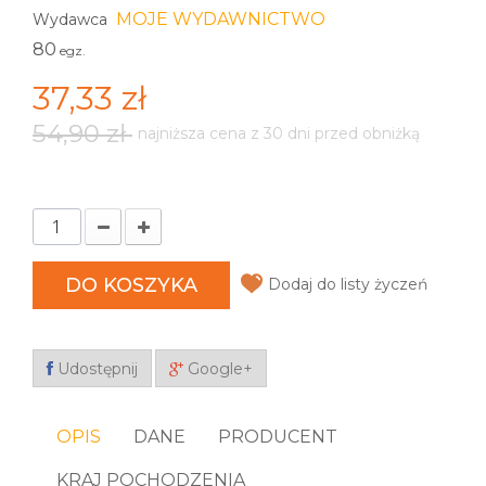
MOJE WYDAWNICTWO
Wydawca
80
egz.
37,33 zł
54,90 zł
najniższa cena z 30 dni przed obniżką
DO KOSZYKA
Dodaj do listy życzeń
Udostępnij
Google+
OPIS
DANE
PRODUCENT
KRAJ POCHODZENIA