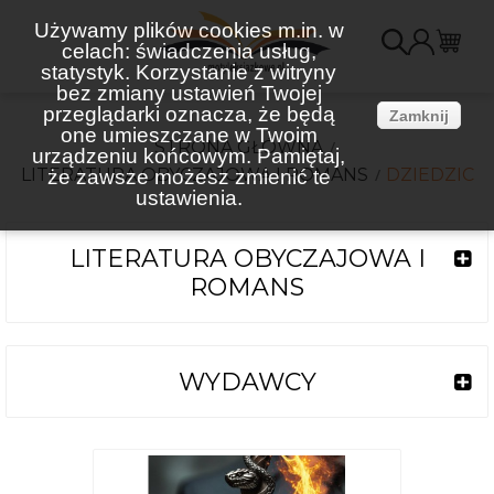
Używamy plików cookies m.in. w
celach: świadczenia usług,
K
statystyk. Korzystanie z witryny
bez zmiany ustawień Twojej
(
przeglądarki oznacza, że będą
Zamknij
one umieszczane w Twoim
STRONA GŁÓWNA
urządzeniu końcowym. Pamiętaj,
LITERATURA OBYCZAJOWA I ROMANS
DZIEDZIC
że zawsze możesz zmienić te
ustawienia.
LITERATURA OBYCZAJOWA I
ROMANS
WYDAWCY