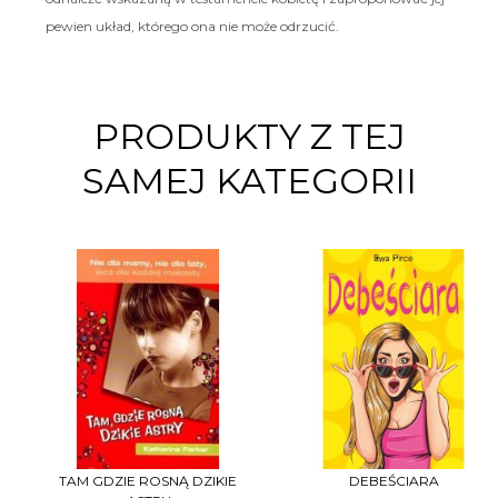
pewien układ, którego ona nie może odrzucić.
PRODUKTY Z TEJ
SAMEJ KATEGORII
TAM GDZIE ROSNĄ DZIKIE
DEBEŚCIARA