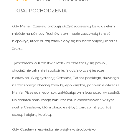
KRAJ POCHODZENIA
Gdy Maria i Czesław próbują ułożyć sobie swój los w dalekim
mieście na północy Rusi, światem nagle zaczynają targać
niepokoje, które burzą zdawałoby się ich harmonijne już teraz
życie…
Tymczasem w Królestwie Polskim czas toczy się powoli,
chociaż nie tak mile i spokojnie, jak działo to się jeszcze
niedawno. W egzystencję Osmana, Tatara polskiego, dawnego
narzeczonego obecnej żony byłego księdza, ponownie wkracza
Mania. Pisze do niego listy, zakłócając tym jego pozorny spokój.
Na dodatek stabilizację zaburza mu niespodziewana wizyta
siostry Czesława, która okazuje się być bardzo intrygującą
osobą. I piękną kobietą.
Gdy Czesław nieświadomie wsiąka w środowisko