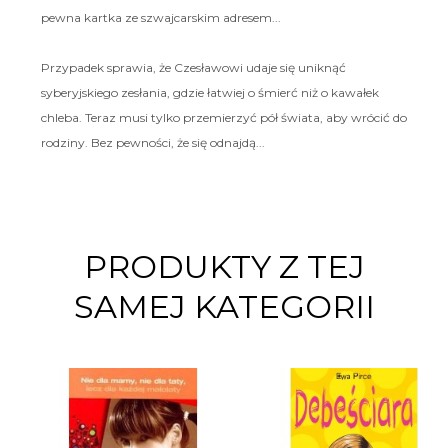
pewna kartka ze szwajcarskim adresem...
Przypadek sprawia, że Czesławowi udaje się uniknąć
syberyjskiego zesłania, gdzie łatwiej o śmierć niż o kawałek
chleba. Teraz musi tylko przemierzyć pół świata, aby wrócić do
rodziny. Bez pewności, że się odnajdą...
PRODUKTY Z TEJ
SAMEJ KATEGORII