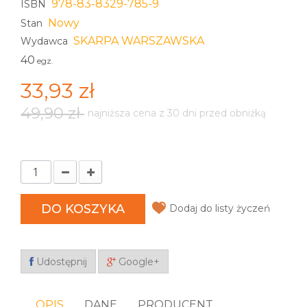
978-83-8329-785-9
ISBN
Nowy
Stan
SKARPA WARSZAWSKA
Wydawca
40
egz.
33,93 zł
49,90 zł
najniższa cena z 30 dni przed obniżką
DO KOSZYKA
Dodaj do listy życzeń
Udostępnij
Google+
OPIS
DANE
PRODUCENT