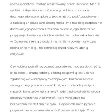
rewolucjonistów i zostaje aresztowany przez Ochranę, Mani z
synkiem udaje się uciec z Kostromy. Kobieta z pomocą
dawnego adoratora ląduje w jego majątku pod Augustowem.
Z radością znajduje tam siostrę męża i ma nadzieję bezpiecznie
doczekać jego powrotu z zesłania. Wieści o jego śmierci nie
przyjmuje do wiadomości. Nie wie też, że Ludka zakochała się
w Osmanie, a ten ją zwodzi i mami. Sam bowiem cały czas
kocha tylko Marię. I nie cofnie się przed niczym, aby ją
odzyskać.
Czy kobieta potrafi rozpoznać zagrożenie, mogące dotknąć ją,
jej dziecko i… drugą kobietę, z którą połączył ją los? Jak nie
zgubić się we wstrząsanym dziejowymi burzami świecie,
szczególnie gdy wkracza weń ktoś, komu niepokój w życiu
naszych bohaterów jest na rękę? I gdy trudno odróżnić wroga
od sprzymierzeńca. A przystań, która wyglądała na
bezpieczną, wcale taką nie była... Odpowiedź na te pytania
przynosi niezachwiana wiara, że Czesław wciąż żyje. Oraz