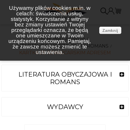
Używamy plików cookies m.in. w
celach: świadczenia usług,
K
statystyk. Korzystanie z witryny
bez zmiany ustawień Twojej
(
przeglądarki oznacza, że będą
Zamknij
one umieszczane w Twoim
STRONA GŁÓWNA
urządzeniu końcowym. Pamiętaj,
LITERATURA OBYCZAJOWA I ROMANS
że zawsze możesz zmienić te
ustawienia.
KARTKA ZE SZWAJCARSKIM ADRESEM
LITERATURA OBYCZAJOWA I
ROMANS
WYDAWCY