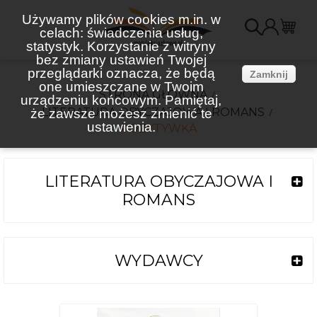
Używamy plików cookies m.in. w
celach: świadczenia usług,
K
statystyk. Korzystanie z witryny
bez zmiany ustawień Twojej
(
przeglądarki oznacza, że będą
Zamknij
one umieszczane w Twoim
STRONA GŁÓWNA
urządzeniu końcowym. Pamiętaj,
LITERATURA OBYCZAJOWA I ROMANS
że zawsze możesz zmienić te
ustawienia.
POZYTYWKA
LITERATURA OBYCZAJOWA I
ROMANS
WYDAWCY