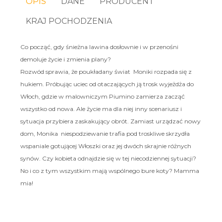
OPIS
DANE
PRODUCENT
KRAJ POCHODZENIA
Co począć, gdy śnieżna lawina dosłownie i w przenośni
demoluje życie i zmienia plany?
Rozwód sprawia, że poukładany świat Moniki rozpada się z
hukiem. Próbując uciec od otaczających ją trosk wyjeżdża do
Włoch, gdzie w malowniczym Piumino zamierza zacząć
wszystko od nowa. Ale życie ma dla niej inny scenariusz i
sytuacja przybiera zaskakujący obrót. Zamiast urządzać nowy
dom, Monika niespodziewanie trafia pod troskliwe skrzydła
wspaniale gotującej Włoszki oraz jej dwóch skrajnie różnych
synów. Czy kobieta odnajdzie się w tej niecodziennej sytuacji?
No i co z tym wszystkim mają wspólnego bure koty? Mamma
mia!