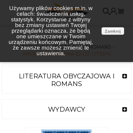
Używamy plików cookies m.in. w
celach: świadczenia usług,
K
statystyk. Korzystanie z witryny
bez zmiany ustawień Twojej
(
przeglądarki oznacza, że będą
Zamknij
one umieszczane w Twoim
STRONA GŁÓWNA
urządzeniu końcowym. Pamiętaj,
LITERATURA OBYCZAJOWA I ROMANS
że zawsze możesz zmienić te
ustawienia.
AMORE MIO! LAWINA (DUŻE LITERY)
LITERATURA OBYCZAJOWA I
ROMANS
WYDAWCY