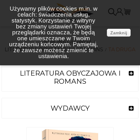
Używamy plików cookies m.in. w
celach: świadczenia usług,
K
statystyk. Korzystanie z witryny
bez zmiany ustawień Twojej
(
przeglądarki oznacza, że będą
Zamknij
one umieszczane w Twoim
STRONA GŁÓWNA
urządzeniu końcowym. Pamiętaj,
LITERATURA OBYCZAJOWA I ROMANS
TA DRUGA
że zawsze możesz zmienić te
ustawienia.
LITERATURA OBYCZAJOWA I
ROMANS
WYDAWCY