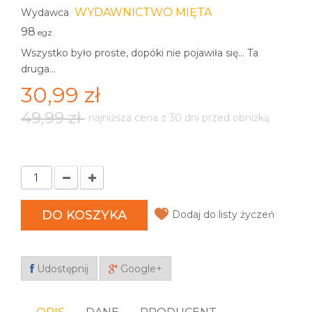
WYDAWNICTWO MIĘTA
Wydawca
98
egz.
Wszystko było proste, dopóki nie pojawiła się... Ta
druga...
30,99 zł
49,99 zł
najniższa cena z 30 dni przed obniżką
DO KOSZYKA
Dodaj do listy życzeń
Udostępnij
Google+