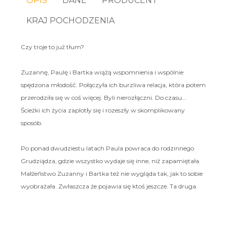
OPIS
DANE
PRODUCENT
KRAJ POCHODZENIA
Czy troje to już tłum?
Zuzannę, Paulę i Bartka wiążą wspomnienia i wspólnie
spędzona młodość. Połączyła ich burzliwa relacja, która potem
przerodziła się w coś więcej. Byli nierozłączni. Do czasu…
Ścieżki ich życia zaplotły się i rozeszły w skomplikowany
sposób.
Po ponad dwudziestu latach Paula powraca do rodzinnego
Grudziądza, gdzie wszystko wydaje się inne, niż zapamiętała.
Małżeństwo Zuzanny i Bartka też nie wygląda tak, jak to sobie
wyobrażała. Zwłaszcza że pojawia się ktoś jeszcze. Ta druga.