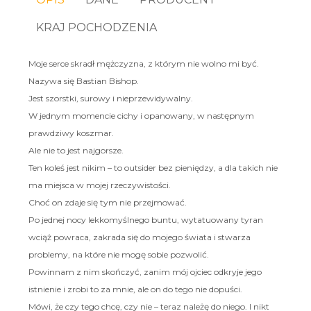
KRAJ POCHODZENIA
Moje serce skradł mężczyzna, z którym nie wolno mi być.
Nazywa się Bastian Bishop.
Jest szorstki, surowy i nieprzewidywalny.
W jednym momencie cichy i opanowany, w następnym
prawdziwy koszmar.
Ale nie to jest najgorsze.
Ten koleś jest nikim – to outsider bez pieniędzy, a dla takich nie
ma miejsca w mojej rzeczywistości.
Choć on zdaje się tym nie przejmować.
Po jednej nocy lekkomyślnego buntu, wytatuowany tyran
wciąż powraca, zakrada się do mojego świata i stwarza
problemy, na które nie mogę sobie pozwolić.
Powinnam z nim skończyć, zanim mój ojciec odkryje jego
istnienie i zrobi to za mnie, ale on do tego nie dopuści.
Mówi, że czy tego chcę, czy nie – teraz należę do niego. I nikt