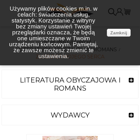
Używamy plików cookies m.in. w
celach: świadczenia usług,
K
statystyk. Korzystanie z witryny
bez zmiany ustawień Twojej
(
przeglądarki oznacza, że będą
Zamknij
one umieszczane w Twoim
STRONA GŁÓWNA
urządzeniu końcowym. Pamiętaj,
LITERATURA OBYCZAJOWA I ROMANS
że zawsze możesz zmienić te
ustawienia.
ZŁODZIEJ MOJEGO SERCA
LITERATURA OBYCZAJOWA I
ROMANS
WYDAWCY