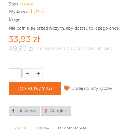
Nowy
Stan
LUNA
Wydawca
15
egz.
Nie cofnie się przed niczym, aby dostać to, czego chce.
33,93 zł
49,90 zł
najniższa cena z 30 dni przed obniżką
DO KOSZYKA
Dodaj do listy życzeń
Udostępnij
Google+
OPIS
DANE
PRODUCENT