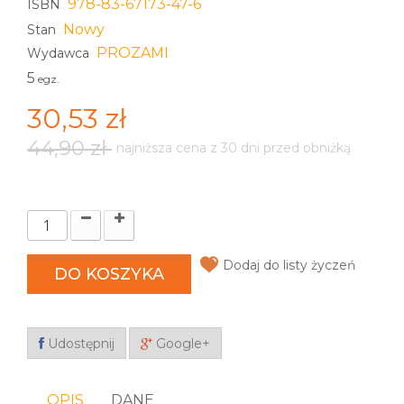
978-83-67173-47-6
ISBN
Nowy
Stan
PROZAMI
Wydawca
5
egz.
30,53 zł
44,90 zł
najniższa cena z 30 dni przed obniżką
Dodaj do listy życzeń
DO KOSZYKA
Udostępnij
Google+
OPIS
DANE