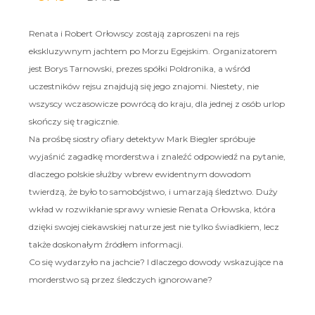
Renata i Robert Orłowscy zostają zaproszeni na rejs
ekskluzywnym jachtem po Morzu Egejskim. Organizatorem
jest Borys Tarnowski, prezes spółki Poldronika, a wśród
uczestników rejsu znajdują się jego znajomi. Niestety, nie
wszyscy wczasowicze powrócą do kraju, dla jednej z osób urlop
skończy się tragicznie.
Na prośbę siostry ofiary detektyw Mark Biegler spróbuje
wyjaśnić zagadkę morderstwa i znaleźć odpowiedź na pytanie,
dlaczego polskie służby wbrew ewidentnym dowodom
twierdzą, że było to samobójstwo, i umarzają śledztwo. Duży
wkład w rozwikłanie sprawy wniesie Renata Orłowska, która
dzięki swojej ciekawskiej naturze jest nie tylko świadkiem, lecz
także doskonałym źródłem informacji.
Co się wydarzyło na jachcie? I dlaczego dowody wskazujące na
morderstwo są przez śledczych ignorowane?