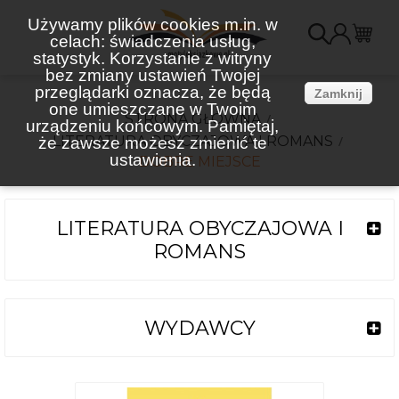
Używamy plików cookies m.in. w
celach: świadczenia usług,
K
statystyk. Korzystanie z witryny
bez zmiany ustawień Twojej
(
przeglądarki oznacza, że będą
Zamknij
one umieszczane w Twoim
STRONA GŁÓWNA
urządzeniu końcowym. Pamiętaj,
LITERATURA OBYCZAJOWA I ROMANS
że zawsze możesz zmienić te
ustawienia.
DOBRE MIEJSCE
LITERATURA OBYCZAJOWA I
ROMANS
WYDAWCY