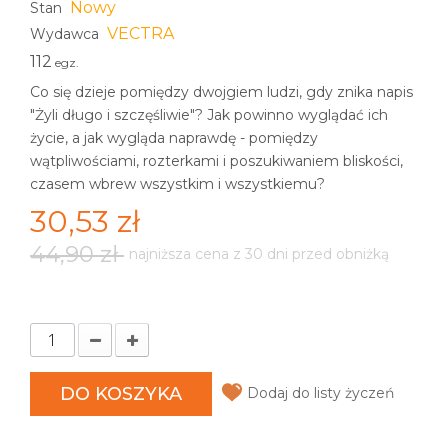
Nowy
Stan
VECTRA
Wydawca
112
egz.
Co się dzieje pomiędzy dwojgiem ludzi, gdy znika napis
"Żyli długo i szczęśliwie"? Jak powinno wyglądać ich
życie, a jak wygląda naprawdę - pomiędzy
wątpliwościami, rozterkami i poszukiwaniem bliskości,
czasem wbrew wszystkim i wszystkiemu?
30,53 zł
44,90 zł
najniższa cena z 30 dni przed obniżką
DO KOSZYKA
Dodaj do listy życzeń