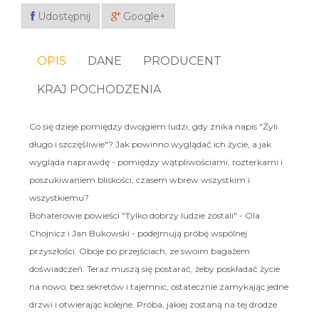
Udostępnij
Google+
OPIS
DANE
PRODUCENT
KRAJ POCHODZENIA
Co się dzieje pomiędzy dwojgiem ludzi, gdy znika napis "Żyli
długo i szczęśliwie"? Jak powinno wyglądać ich życie, a jak
wygląda naprawdę - pomiędzy wątpliwościami, rozterkami i
poszukiwaniem bliskości, czasem wbrew wszystkim i
wszystkiemu?
Bohaterowie powieści "Tylko dobrzy ludzie zostali" - Ola
Chojnicz i Jan Bukowski - podejmują próbę wspólnej
przyszłości. Oboje po przejściach, ze swoim bagażem
doświadczeń. Teraz muszą się postarać, żeby poskładać życie
na nowo, bez sekretów i tajemnic, ostatecznie zamykając jedne
drzwi i otwierając kolejne. Próba, jakiej zostaną na tej drodze