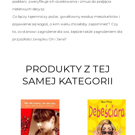
poddani, zweryfikuje ich oczekiwania i zmusi do podjęcia
niełatwych decyzji.
Co łączy tajemniczy pożar, gwałtowny exodus mieszkańców i
pojawienie się kogoś, o kim wielu chciałoby zapomnieć? Czy
to, co stanowi zagrożenie dla wsi, będzie także zagrożeniem dla
przyszłości związku Oli i Jana?
PRODUKTY Z TEJ
SAMEJ KATEGORII