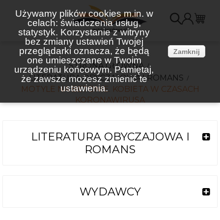
Używamy plików cookies m.in. w
celach: świadczenia usług,
K
statystyk. Korzystanie z witryny
bez zmiany ustawień Twojej
(
przeglądarki oznacza, że będą
Zamknij
one umieszczane w Twoim
STRONA GŁÓWNA
urządzeniu końcowym. Pamiętaj,
LITERATURA OBYCZAJOWA I ROMANS
że zawsze możesz zmienić te
ustawienia.
MOTYLE NA BETONIE. KOBIETA W CZASACH
KORONAWIRUSA
LITERATURA OBYCZAJOWA I
ROMANS
WYDAWCY