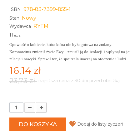
978-83-7399-855-1
ISBN
Nowy
Stan
RYTM
Wydawca
11
egz.
Opowieść o kobiecie, która która nie była gotowa na zmiany.
Koronawirus zmienił życie Ewy - zmusił ją do izolacji i wpłynął na jej
relacje i nawyki. Sprawił też, że spojrzała inaczej na otoczenie i ludzi.
16,14 zł
23,73 zł
najniższa cena z 30 dni przed obniżką
DO KOSZYKA
Dodaj do listy życzeń