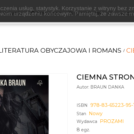
zenia usług, statystyk. Korzystanie z witryny bez z
oim urządzeniu końcowym. Pamiętaj, że zawsze mo
NOWOŚCI
ZAPOWIEDZI
BESTSELLERY
WAKACJ
LITERATURA OBYCZAJOWA I ROMANS
C
CIEMNA STRON
Autor:
BRAUN DANKA
978-83-65223-95-
ISBN
Nowy
Stan
PROZAMI
Wydawca
8
egz.