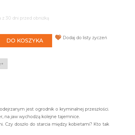
a z 30 dni przed obniżką
Dodaj do listy życzeń
DO KOSZYKA
e+
rzanym jest ogrodnik o kryminalnej przeszłości.
r, na jaw wychodzą kolejne tajemnice.
i. Czy doszło do starcia między kobietami? Kto tak