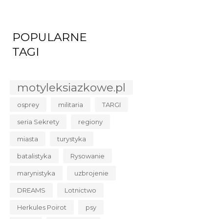
POPULARNE
TAGI
motyleksiazkowe.pl
osprey
militaria
TARGI
seria Sekrety
regiony
miasta
turystyka
batalistyka
Rysowanie
marynistyka
uzbrojenie
DREAMS
Lotnictwo
Herkules Poirot
psy