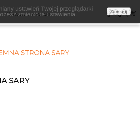
miany ustawień Twojej przeglądarki
Zamknij
żesz zmienić te ustawienia.
E
KOSZTY WYSYŁKI
IEMNA STRONA SARY
A SARY
1