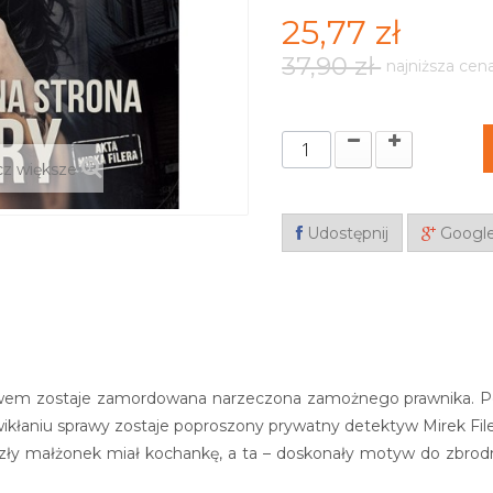
25,77 zł
37,90 zł
najniższa cen
z większe
Udostępnij
Googl
m zostaje zamordowana narzeczona zamożnego prawnika. Podej
kłaniu sprawy zostaje poproszony prywatny detektyw Mirek File
szły małżonek miał kochankę, a ta – doskonały motyw do zbrodn