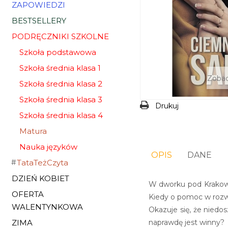
ZAPOWIEDZI
BESTSELLERY
PODRĘCZNIKI SZKOLNE
Szkoła podstawowa
Szkoła średnia klasa 1
Zobac
Szkoła średnia klasa 2
Szkoła średnia klasa 3
Drukuj
Szkoła średnia klasa 4
Matura
Nauka języków
OPIS
DANE
TataTeżCzyta
DZIEŃ KOBIET
W dworku pod Krakowe
OFERTA
Kiedy o pomoc w rozwi
WALENTYNKOWA
Okazuje się, że niedo
naprawdę jest winny?
ZIMA