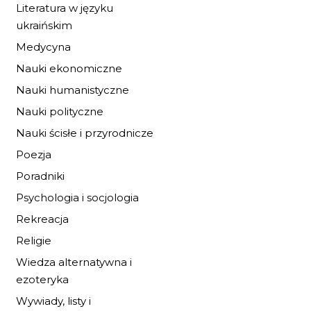
Literatura w języku
ukraińskim
DEBEŚCIARA
Medycyna
23,79 zł
34,99 zł
Nauki ekonomiczne
Nauki humanistyczne
DO KOSZYKA
Nauki polityczne
Nauki ścisłe i przyrodnicze
Poezja
Poradniki
Psychologia i socjologia
Rekreacja
Religie
Wiedza alternatywna i
ezoteryka
Wywiady, listy i