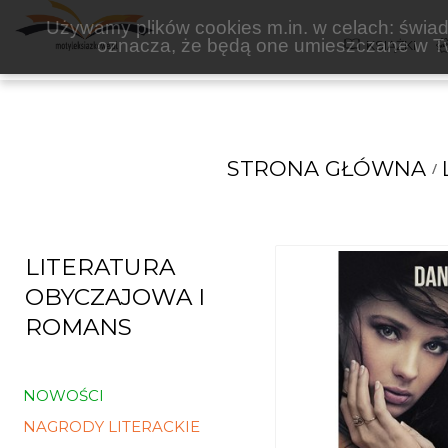
PROZAMI
Używamy plików cookies m.in. w celach: świadc
oznacza, że będą one umieszczane w Tw
KSIĄŻKI
STRONA GŁÓWNA
LITERATURA
OBYCZAJOWA I
ROMANS
NOWOŚCI
NAGRODY LITERACKIE