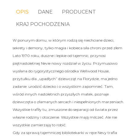
OPIS
DANE
PRODUCENT
KRAJ POCHODZENIA
W ponurym domu, w którym rodzą się niechciane dzieci,
sekrety i demony, tylko magia i kobieca siła chroni przed złem
Lato 1970 roku, duszne i lepkie od tajemnic, przynosi
piętnastoletniej Nevie nowy rozdział w życiu. Przymusowo
wysłana do rygorystycznego ośrodka Wellwood House,
przytułku dla „upadłych” dziewcząt na Florydzie, ma jedno
zadanie: urodzić dziecko i o wszystkim zapomnieć. Tam,
wśród innych nastoletnich przyszłych matek, poznaje
dziewczęta o złamanych sercach i niespełnionych marzeniach.
Wszystkie trafiły tu, zmuszone do separacji od świata przez
własne rodziny i otoczenie. Wszystkie mają milczeć. Ale nie
wszystkie zamierzają to robić.
Gdy za sprawą tajemniczej bibliotekarki w ręce Nevy trafia