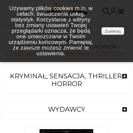
Używamy plików cookies m.in. w
celach: świadczenia usług,
K
statystyk. Korzystanie z witryny
bez zmiany ustawień Twojej
(
przeglądarki oznacza, że będą
Zamknij
one umieszczane w Twoim
STRONA GŁÓWNA
urządzeniu końcowym. Pamiętaj,
KRYMINAŁ, SENSACJA, THRILLER, HORROR
że zawsze możesz zmienić te
ustawienia.
CZAROWNICTWO DLA ZBŁĄKANYCH DZIEWCZĄT
KRYMINAŁ, SENSACJA, THRILLER,
HORROR
WYDAWCY