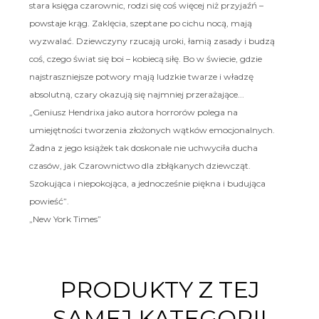
stara księga czarownic, rodzi się coś więcej niż przyjaźń –
powstaje krąg. Zaklęcia, szeptane po cichu nocą, mają
wyzwalać. Dziewczyny rzucają uroki, łamią zasady i budzą
coś, czego świat się boi – kobiecą siłę. Bo w świecie, gdzie
najstraszniejsze potwory mają ludzkie twarze i władzę
absolutną, czary okazują się najmniej przerażające...
„Geniusz Hendrixa jako autora horrorów polega na
umiejętności tworzenia złożonych wątków emocjonalnych.
Żadna z jego książek tak doskonale nie uchwyciła ducha
czasów, jak Czarownictwo dla zbłąkanych dziewcząt.
Szokująca i niepokojąca, a jednocześnie piękna i budująca
powieść”.
„New York Times”
PRODUKTY Z TEJ
SAMEJ KATEGORII