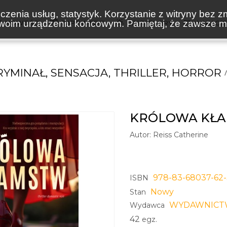
zenia usług, statystyk. Korzystanie z witryny bez z
oim urządzeniu końcowym. Pamiętaj, że zawsze mo
NOWOŚCI
ZAPOWIEDZI
BESTSELLERY
WAKACJ
RYMINAŁ, SENSACJA, THRILLER, HORROR
KRÓLOWA KŁ
Autor:
Reiss Catherine
978-83-68037-62
ISBN
Nowy
Stan
WYDAWNICT
Wydawca
42
egz.