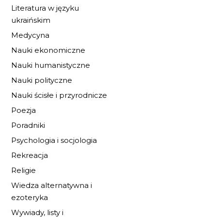
Literatura w języku
ukraińskim
OPĘTANIE
Medycyna
Nauki ekonomiczne
20,40 zł
30,00 zł
Nauki humanistyczne
DO KOSZYKA
Nauki polityczne
Nauki ścisłe i przyrodnicze
Poezja
Poradniki
Psychologia i socjologia
Rekreacja
Religie
Wiedza alternatywna i
ezoteryka
Wywiady, listy i