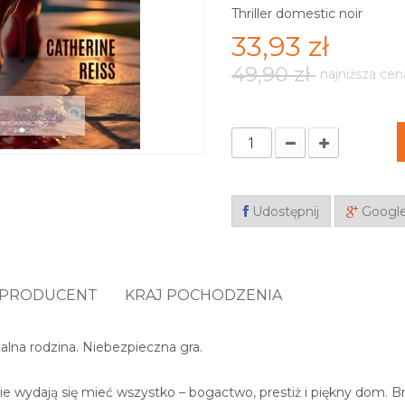
Thriller domestic noir
33,93 zł
49,90 zł
najniższa cen
z większe
Udostępnij
Googl
PRODUCENT
KRAJ POCHODZENIA
ealna rodzina. Niebezpieczna gra.
e wydają się mieć wszystko – bogactwo, prestiż i piękny dom. Br