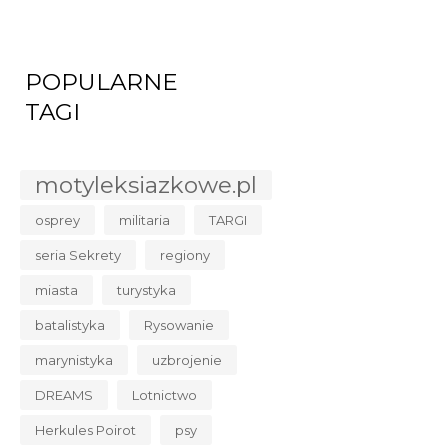
POPULARNE
TAGI
motyleksiazkowe.pl
osprey
militaria
TARGI
seria Sekrety
regiony
miasta
turystyka
batalistyka
Rysowanie
marynistyka
uzbrojenie
DREAMS
Lotnictwo
Herkules Poirot
psy