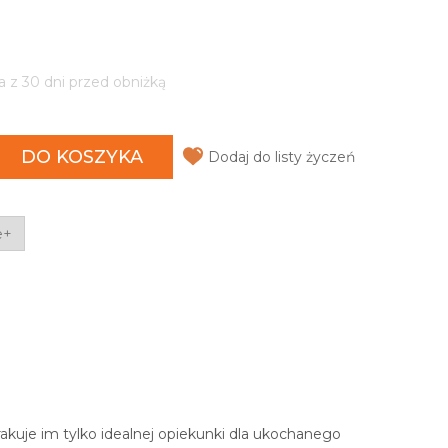
a z 30 dni przed obniżką
DO KOSZYKA
Dodaj do listy życzeń
e+
akuje im tylko idealnej opiekunki dla ukochanego