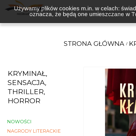
Używamy plików cookies m.in. w celach: świadc
oznacza, że będą one umieszczane w Tw
KSIĄŻKI
STRONA GŁÓWNA
K
KRYMINAŁ,
SENSACJA,
THRILLER,
HORROR
NOWOŚCI
NAGRODY LITERACKIE