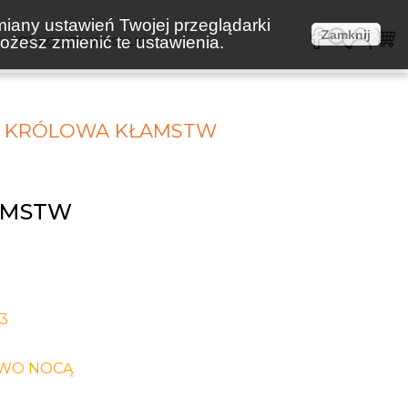
miany ustawień Twojej przeglądarki
Zamknij
żesz zmienić te ustawienia.
E
KOSZTY WYSYŁKI
KRÓLOWA KŁAMSTW
AMSTW
-3
WO NOCĄ