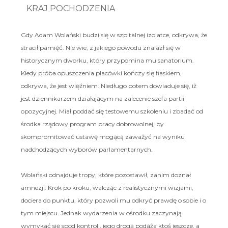
KRAJ POCHODZENIA
Gdy Adam Wolański budzi się w szpitalnej izolatce, odkrywa, że
stracił pamięć. Nie wie, z jakiego powodu znalazł się w
historycznym dworku, który przypomina mu sanatorium.
Kiedy próba opuszczenia placówki kończy się fiaskiem,
odkrywa, że jest więźniem. Niedługo potem dowiaduje się, iż
jest dziennikarzem działającym na zalecenie szefa partii
opozycyjnej. Miał poddać się testowemu szkoleniu i zbadać od
środka rządowy program pracy dobrowolnej, by
skompromitować ustawę mogącą zaważyć na wyniku
nadchodzących wyborów parlamentarnych.
Wolański odnajduje tropy, które pozostawił, zanim doznał
amnezji. Krok po kroku, walcząc z realistycznymi wizjami,
dociera do punktu, który pozwoli mu odkryć prawdę o sobie i o
tym miejscu. Jednak wydarzenia w ośrodku zaczynają
wymykać się spod kontroli, jego drogą podąża ktoś jeszcze, a