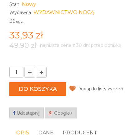
Nowy
Stan
WYDAWNICTWO NOCĄ
Wydawca
36
egz.
33,93 zł
49,90 zł
najniższa cena z 30 dni przed obniżką
DO KOSZYKA
Dodaj do listy życzeń
Udostępnij
Google+
OPIS
DANE
PRODUCENT