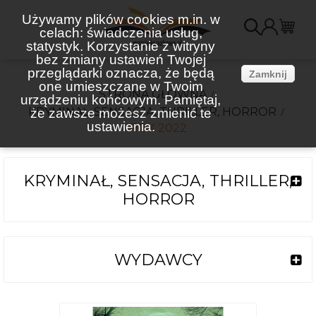
Używamy plików cookies m.in. w
celach: świadczenia usług,
K
statystyk. Korzystanie z witryny
bez zmiany ustawień Twojej
(
przeglądarki oznacza, że będą
Zamknij
one umieszczane w Twoim
STRONA GŁÓWNA
urządzeniu końcowym. Pamiętaj,
KRYMINAŁ, SENSACJA, THRILLER, HORROR
że zawsze możesz zmienić te
ustawienia.
ROK 2022
KRYMINAŁ, SENSACJA, THRILLER,
HORROR
WYDAWCY