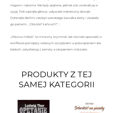
nogami i rękoma. Nie były spętane, jednak coś uwierało ją w
szyję. Potrząsnęła głową i usłyszała metaliczny dźwięk.
Dotknęła dłońmi niezbyt szerokiego kawałka skóry i zbadała
go palcami. „Obroża? Łańcuch?”…
„Mściwa miłość” to mroczny kryminał, ale również opowieść o
konflikcie pomiędzy własnym szczęściem a poświęceniem dla
bliskich, satysfakcją z zemsty a cierpieniem mściciela.
PRODUKTY Z TEJ
SAMEJ KATEGORII