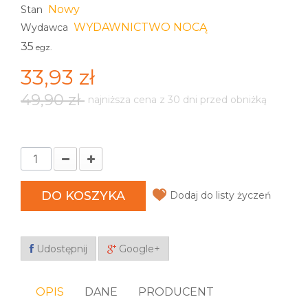
Nowy
Stan
WYDAWNICTWO NOCĄ
Wydawca
35
egz.
33,93 zł
49,90 zł
najniższa cena z 30 dni przed obniżką
DO KOSZYKA
Dodaj do listy życzeń
Udostępnij
Google+
OPIS
DANE
PRODUCENT