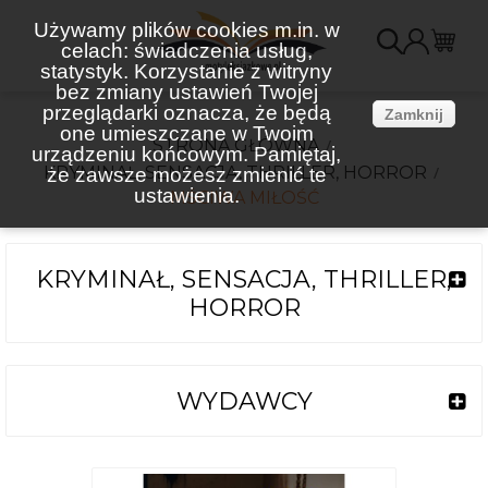
Używamy plików cookies m.in. w
celach: świadczenia usług,
K
statystyk. Korzystanie z witryny
bez zmiany ustawień Twojej
(
przeglądarki oznacza, że będą
Zamknij
one umieszczane w Twoim
STRONA GŁÓWNA
urządzeniu końcowym. Pamiętaj,
KRYMINAŁ, SENSACJA, THRILLER, HORROR
że zawsze możesz zmienić te
ustawienia.
MŚCIWA MIŁOŚĆ
KRYMINAŁ, SENSACJA, THRILLER,
HORROR
WYDAWCY