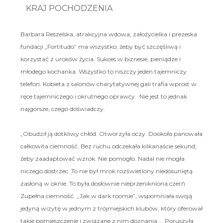
KRAJ POCHODZENIA
Barbara Reszelska, atrakcyjna wdowa, założycielka i prezeska
fundacji „Fortitudo” ma wszystko, żeby być szczęśliwą i
korzystać z uroków życia. Sukces w biznesie, pieniądze i
młodego kochanka. Wszystko to niszczy jeden tajemniczy
telefon. Kobieta z salonów charytatywnej gali trafia wprost w
ręce tajemniczego i okrutnego oprawcy. Nie jest to jednak
najgorsze, czego doświadczy.
„Obudził ją dotkliwy chłód. Otworzyła oczy. Dookoła panowała
całkowita ciemność. Bez ruchu odczekała kilkanaście sekund,
żeby zaadaptować wzrok. Nie pomogło. Nadal nie mogła
niczego dostrzec. To nie był mrok rozświetlony niedosuniętą
zasłoną w oknie. To była dosłownie nieprzenikniona czerń.
Zupełna ciemność. „Jak w dark roomie”, wspomniała swoją
jedyną wizytę w jednym z trójmiejskich klubów, który oferował
takie pomieszczenie i związane z nim doznania.... Poruszyła