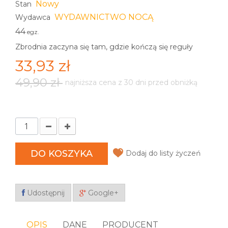
Nowy
Stan
WYDAWNICTWO NOCĄ
Wydawca
44
egz.
Zbrodnia zaczyna się tam, gdzie kończą się reguły
33,93 zł
49,90 zł
najniższa cena z 30 dni przed obniżką
DO KOSZYKA
Dodaj do listy życzeń
Udostępnij
Google+
OPIS
DANE
PRODUCENT