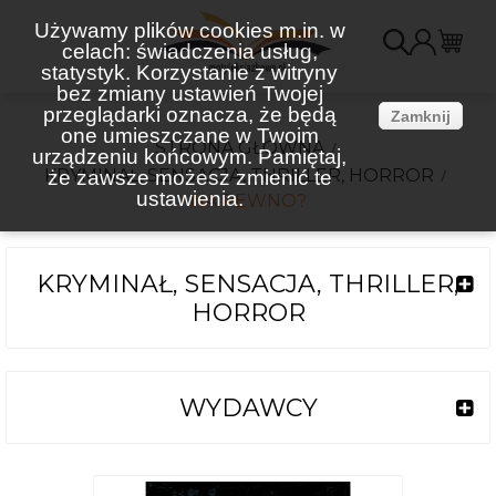
Używamy plików cookies m.in. w
celach: świadczenia usług,
K
statystyk. Korzystanie z witryny
bez zmiany ustawień Twojej
(
przeglądarki oznacza, że będą
Zamknij
one umieszczane w Twoim
STRONA GŁÓWNA
urządzeniu końcowym. Pamiętaj,
KRYMINAŁ, SENSACJA, THRILLER, HORROR
że zawsze możesz zmienić te
ustawienia.
NA PEWNO?
KRYMINAŁ, SENSACJA, THRILLER,
HORROR
WYDAWCY