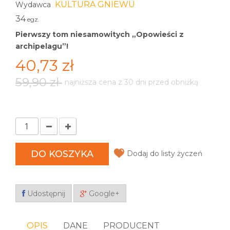
KULTURA GNIEWU
Wydawca
34
egz.
Pierwszy tom niesamowitych „Opowieści z
archipelagu”!
40,73 zł
59,90 zł
najniższa cena z 30 dni przed obniżką
DO KOSZYKA
Dodaj do listy życzeń
Udostępnij
Google+
OPIS
DANE
PRODUCENT