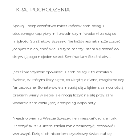
KRAJ POCHODZENIA
Spokój i bezpieczeństwo mieszkańców archipelagu
otoczonego kapryśnymi i zwodniczymi wodami zależą od
mądrości Strażników Szyszek. Nie każdy jednak może zostać
jednym z nich, choć wielu o tym marzy i stara się dostać do
skrywającego niejeden sekret Seminarium Strażników...
„Strażnik Szyszek: opowieści z archipelagu” to komiks o
świecie, w którym liczy się to, co ukryte, dziwne, magiczne czy
fantastyczne. Bohaterowie zmagają się z lękiem, samotnością i
brakiem wiary w siebie, ale mogą liczyć na siłę przyjaźni i
wsparcie zamieszkującej archipelag wspólnoty.
Niejedno wiem o Wyspie Szyszek i jej mieszkańcach, a i tak
Babczyński z Szulcem zdołali mnie zaskoczyć, rozbawić i
wzruszyć. Dzięki ich historiom szyszkowy świat stał się