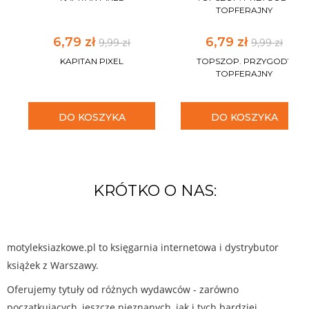
TOPFERAJNY
6,79 zł
6,79 zł
9,99 zł
9,99 zł
KAPITAN PIXEL
TOPSZOP. PRZYGODY
TOPFERAJNY
DO KOSZYKA
DO KOSZYKA
KRÓTKO O NAS:
motyleksiazkowe.pl to księgarnia internetowa i dystrybutor
książek z Warszawy.
Oferujemy tytuły od różnych wydawców - zarówno
początkujących, jeszcze nieznanych, jak i tych bardziej