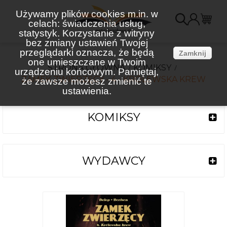
Używamy plików cookies m.in. w
celach: świadczenia usług,
K
statystyk. Korzystanie z witryny
bez zmiany ustawień Twojej
(
przeglądarki oznacza, że będą
Zamknij
one umieszczane w Twoim
STRONA GŁÓWNA
KOMIKSY
urządzeniu końcowym. Pamiętaj,
ZAMEK ZWIERZĘCY - 4 - KRÓLEWSKA KREW
że zawsze możesz zmienić te
ustawienia.
KOMIKSY
WYDAWCY