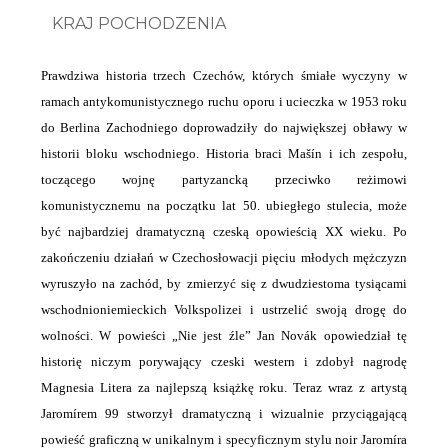
KRAJ POCHODZENIA
Prawdziwa historia trzech Czechów, których śmiałe wyczyny w
ramach antykomunistycznego ruchu oporu i ucieczka w 1953 roku
do Berlina Zachodniego doprowadziły do największej obławy w
historii bloku wschodniego. Historia braci Mašín i ich zespołu,
toczącego wojnę partyzancką przeciwko reżimowi
komunistycznemu na początku lat 50. ubiegłego stulecia, może
być najbardziej dramatyczną czeską opowieścią XX wieku. Po
zakończeniu działań w Czechosłowacji pięciu młodych mężczyzn
wyruszyło na zachód, by zmierzyć się z dwudziestoma tysiącami
wschodnioniemieckich Volkspolizei i ustrzelić swoją drogę do
wolności. W powieści „Nie jest źle” Jan Novák opowiedział tę
historię niczym porywający czeski western i zdobył nagrodę
Magnesia Litera za najlepszą książkę roku. Teraz wraz z artystą
Jaromírem 99 stworzył dramatyczną i wizualnie przyciągającą
powieść graficzną w unikalnym i specyficznym stylu noir Jaromíra