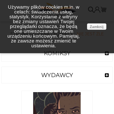
Używamy plików cookies m.in. w
celach: świadczenia usług,
K
statystyk. Korzystanie z witryny
bez zmiany ustawień Twojej
(
przeglądarki oznacza, że będą
Zamknij
one umieszczane w Twoim
STRONA GŁÓWNA
KOMIKSY
NIE JEST ŹLE
urządzeniu końcowym. Pamiętaj,
że zawsze możesz zmienić te
ustawienia.
KOMIKSY
WYDAWCY