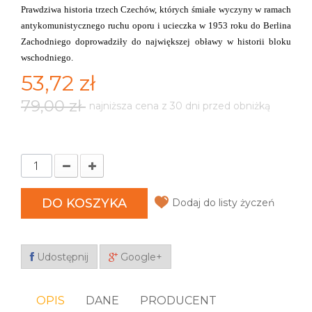
Prawdziwa historia trzech Czechów, których śmiałe wyczyny w ramach
antykomunistycznego ruchu oporu i ucieczka w 1953 roku do Berlina
Zachodniego doprowadziły do największej obławy w historii bloku
wschodniego.
53,72 zł
79,00 zł
najniższa cena z 30 dni przed obniżką
DO KOSZYKA
Dodaj do listy życzeń
Udostępnij
Google+
OPIS
DANE
PRODUCENT