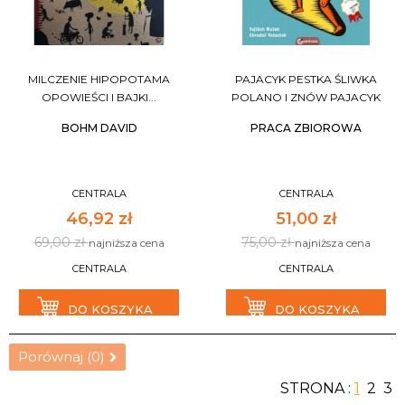
MILCZENIE HIPOPOTAMA
PAJACYK PESTKA ŚLIWKA
OPOWIEŚCI I BAJKI...
POLANO I ZNÓW PAJACYK
BOHM DAVID
PRACA ZBIOROWA
CENTRALA
CENTRALA
46,92 zł
51,00 zł
69,00 zł
75,00 zł
najniższa cena
najniższa cena
CENTRALA
CENTRALA
DO KOSZYKA
DO KOSZYKA
Porównaj (
0
)
STRONA :
1
2
3