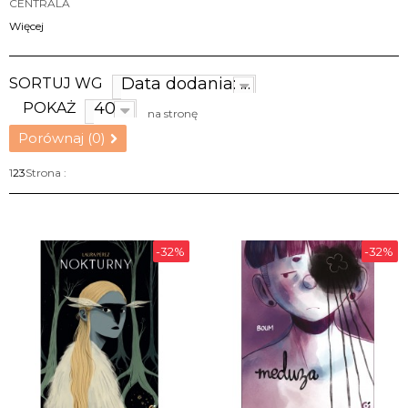
CENTRALA
Więcej
Data dodania: najnowsze
SORTUJ WG
40
POKAŻ
na stronę
Porównaj (
0
)
1
2
3
Strona :
-32%
-32%