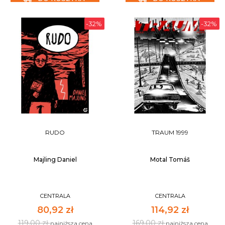
-32%
-32%
RUDO
TRAUM 1999
Majling Daniel
Motal Tomáš
CENTRALA
CENTRALA
80,92 zł
114,92 zł
119,00 zł
169,00 zł
najniższa cena
najniższa cena