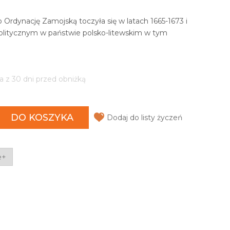
 Ordynację Zamojską toczyła się w latach 1665-1673 i
politycznym w państwie polsko-litewskim w tym
a z 30 dni przed obniżką
DO KOSZYKA
Dodaj do listy życzeń
e+