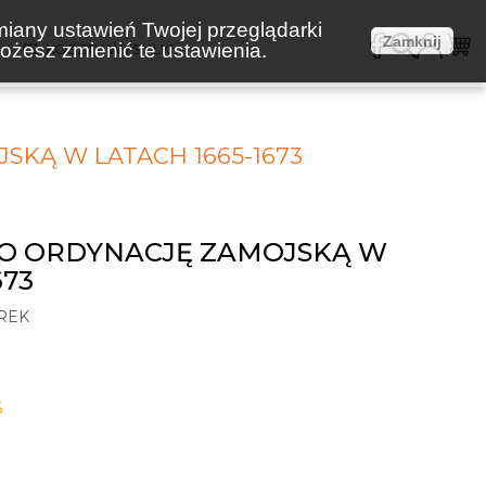
miany ustawień Twojej przeglądarki
Zamknij
żesz zmienić te ustawienia.
E
KOSZTY WYSYŁKI
SKĄ W LATACH 1665-1673
 O ORDYNACJĘ ZAMOJSKĄ W
673
REK
6