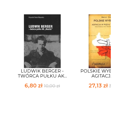
LUDWIK BERGER -
POLSKIE WYBORY 1919
TWÓRCA PUŁKU AK...
AGITACJA W...
6,80 zł
27,13 zł
10,00 zł
39,90 zł