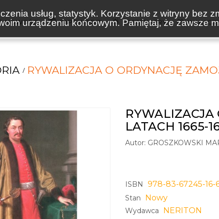
zenia usług, statystyk. Korzystanie z witryny bez z
oim urządzeniu końcowym. Pamiętaj, że zawsze mo
NOWOŚCI
ZAPOWIEDZI
BESTSELLERY
WAKACJ
ORIA
RYWALIZACJA O ORDYNACJĘ ZAMOJ
RYWALIZACJA
LATACH 1665-1
Autor:
GROSZKOWSKI MA
978-83-67245-16-
ISBN
Nowy
Stan
NERITON
Wydawca