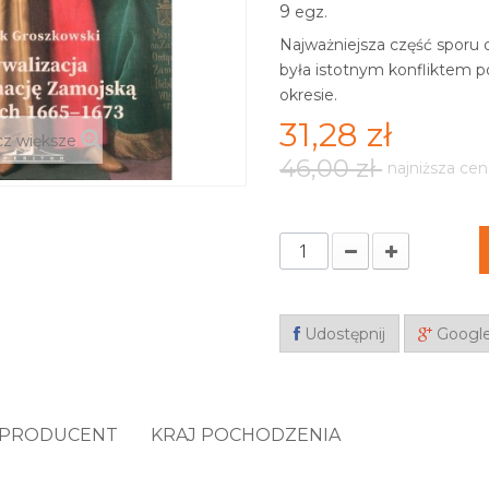
9
egz.
Najważniejsza część sporu o
była istotnym konfliktem 
okresie.
31,28 zł
z większe
46,00 zł
najniższa cen
Udostępnij
Googl
PRODUCENT
KRAJ POCHODZENIA