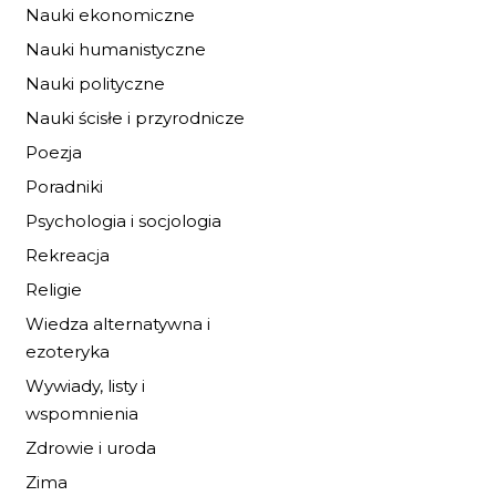
Nauki ekonomiczne
Nauki humanistyczne
Nauki polityczne
Nauki ścisłe i przyrodnicze
Poezja
Poradniki
Psychologia i socjologia
Rekreacja
RODZINA
Religie
SIENKIEWICZÓW 
Wiedza alternatywna i
SŁUŻBIE...
20,40 zł
30,00 zł
ezoteryka
Wywiady, listy i
DO KOSZYKA
wspomnienia
Zdrowie i uroda
Zima