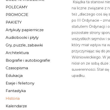
Książka ta stanowi nie
POLECAMY
na liczne związane z n
też „dlaczego coś się 
PROMOCJE
po III Ordynacie – zm
PAKIETY
statutem Ordynacji i 
Artykuły papiernicze
pozostałe strony spor
Audiobooki i płyty
wszystkich sejmów i se
który miał wpływ na w
Gry, puzzle, zabawki
przyczyniając się do 
Architektura
Wiśniowieckiego. W je
Biografie i autobiografie
niósł on ze sobą duże 
Czasopisma
suwerenności. Stał się
Edukacja
upadku.
Eseje i felietony
Fantastyka
Historia
Kalendarze