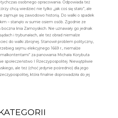
ię dotychczas osobnego opracowania. Odpowiada też
zy chcą wiedzieć nie tylko „jak coś się stało”, ale
ie zajmuje się zawodowo historią. Do walki o spadek
skim – stanęło w sumie osiem osób. Zgodnie ze
a boczna linia Zamoyskich. Nie uznawały go jednak
dach i trybunałach, ale też obrad niemalże
iec do walki zbrojnej. Stanowił problem polityczny,
rzebieg sejmu elekcyjnego 1669 r., niemalże
w. „malkontentami” za panowania Michała Korybuta
ie społeczeństwo I Rzeczypospolitej. Niewątpliwie
skiego, ale też (choć jedynie pośrednio) dla jego
eczypospolitej, która finalnie doprowadziła do jej
KATEGORII