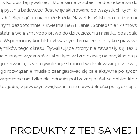
 tylko opis tej rywalizacji, która sama w sobie nie doczekała s
ią pytania badawcze. Jest więc skierowana do wszystkich tych, któr
stało”. Sięgnąć po nią może każdy. Nawet ktoś, kto na co dzień n
arłym bezpotomnie 7 kwietnia 1665 r. Janie „Sobiepanie” Zamoy
ostatnią wolą zmarłego prawo do dziedziczenia majątku posiadał
u. Wspomniany konflikt był ważnym tematem nie tylko spraw w są
jmików tego okresu. Rywalizujące strony nie zawahały się też uc
iele innych wydarzeń zaistniałych w tym czasie; na przykład na p
jego zerwania, czy na rywalizację stronnictwa królewskiego z tz
go rozwiązanie musiało zaangażować się całe aktywne polityczn
zagrożenie nie tylko dla jedności politycznej państwa polsko-litew
 też jedną z przyczyn zwiększania się niewydolności politycznej Rz
PRODUKTY Z TEJ SAMEJ 