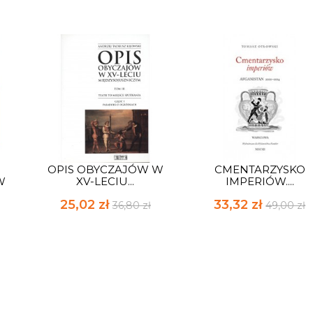
OPIS OBYCZAJÓW W
CMENTARZYSKO
W
XV-LECIU...
IMPERIÓW....
25,02 zł
33,32 zł
36,80 zł
49,00 zł