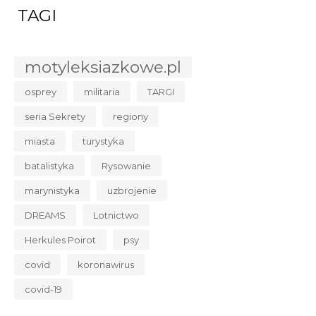
TAGI
motyleksiazkowe.pl
osprey
militaria
TARGI
seria Sekrety
regiony
miasta
turystyka
batalistyka
Rysowanie
marynistyka
uzbrojenie
DREAMS
Lotnictwo
Herkules Poirot
psy
covid
koronawirus
covid-19