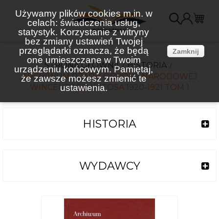
Używamy plików cookies m.in. w
celach: świadczenia usług,
K
statystyk. Korzystanie z witryny
bez zmiany ustawień Twojej
(
przeglądarki oznacza, że będą
Zamknij
one umieszczane w Twoim
STRONA GŁÓWNA
HISTORIA
urządzeniu końcowym. Pamiętaj,
ARCHIWUM RZĄDU OBRONY NARODOWEJ
że zawsze możesz zmienić te
WINCENTEGO WITOSA 1920-1921 TOM 1
ustawienia.
HISTORIA
WYDAWCY