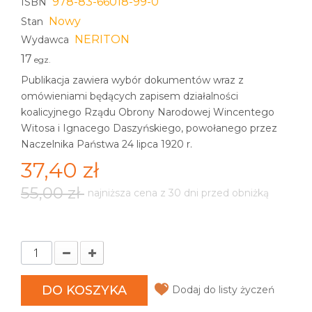
978-83-66018-99-0
ISBN
Nowy
Stan
NERITON
Wydawca
17
egz.
Publikacja zawiera wybór dokumentów wraz z
omówieniami będących zapisem działalności
koalicyjnego Rządu Obrony Narodowej Wincentego
Witosa i Ignacego Daszyńskiego, powołanego przez
Naczelnika Państwa 24 lipca 1920 r.
37,40 zł
55,00 zł
najniższa cena z 30 dni przed obniżką
DO KOSZYKA
Dodaj do listy życzeń