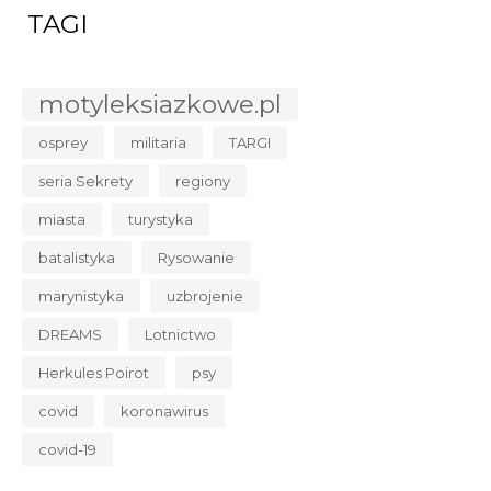
TAGI
motyleksiazkowe.pl
osprey
militaria
TARGI
seria Sekrety
regiony
miasta
turystyka
batalistyka
Rysowanie
marynistyka
uzbrojenie
DREAMS
Lotnictwo
Herkules Poirot
psy
covid
koronawirus
covid-19