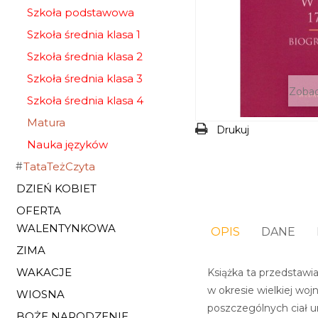
Szkoła podstawowa
Szkoła średnia klasa 1
Szkoła średnia klasa 2
Szkoła średnia klasa 3
Zobac
Szkoła średnia klasa 4
Matura
Drukuj
Nauka języków
TataTeżCzyta
DZIEŃ KOBIET
OFERTA
WALENTYNKOWA
OPIS
DANE
ZIMA
WAKACJE
Książka ta przedstawi
w okresie wielkiej wo
WIOSNA
poszczególnych ciał ur
BOŻE NARODZENIE