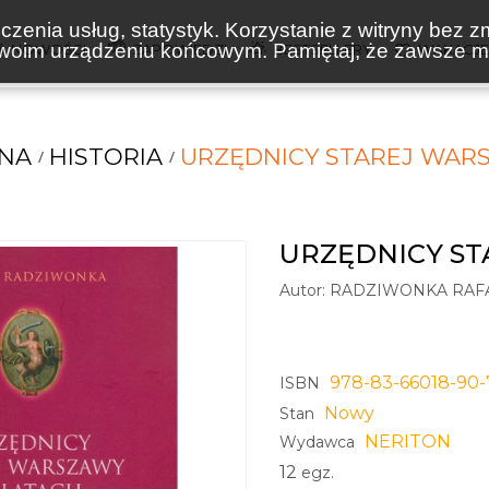
zenia usług, statystyk. Korzystanie z witryny bez z
oim urządzeniu końcowym. Pamiętaj, że zawsze mo
NOWOŚCI
ZAPOWIEDZI
BESTSELLERY
WAKACJ
NA
HISTORIA
URZĘDNICY STAREJ WARS
URZĘDNICY ST
Autor:
RADZIWONKA RAF
978-83-66018-90-
ISBN
Nowy
Stan
NERITON
Wydawca
12
egz.