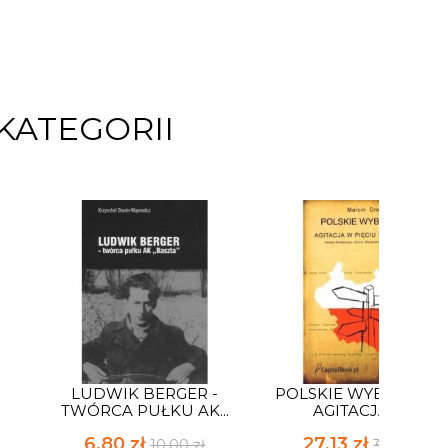
KATEGORII
LUDWIK BERGER -
POLSKIE WYBORY 1919
TWÓRCA PUŁKU AK...
AGITACJA W...
6,80 zł
27,13 zł
10,00 zł
39,90 zł