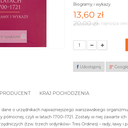
Biogramy i wykazy
13,60 zł
20,00 zł
najniższa cen
z większe
Udostępnij
Googl
PRODUCENT
KRAJ POCHODZENIA
a dane o urzędnikach najważniejszego warszawskiego organizmu
jny północnej, czyli w latach 1700–1721. Zostały w niej zawarte
zędniczych (tzw. trzech ordynków– Tres Ordines) – rady, ławy i pa