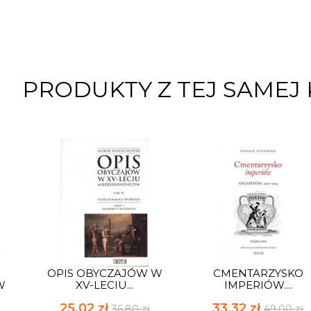
PRODUKTY Z TEJ SAMEJ 
OPIS OBYCZAJÓW W
CMENTARZYSKO
W
XV-LECIU...
IMPERIÓW....
25,02 zł
33,32 zł
36,80 zł
49,00 zł