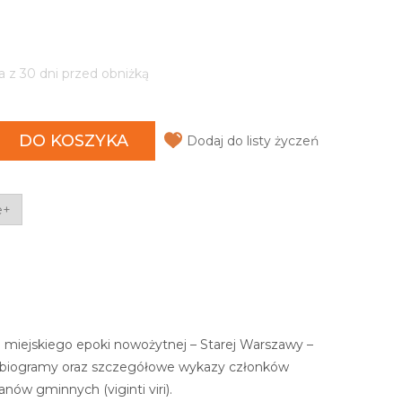
a z 30 dni przed obniżką
DO KOSZYKA
Dodaj do listy życzeń
e+
 miejskiego epoki nowożytnej – Starej Warszawy –
 ich biogramy oraz szczegółowe wykazy członków
nów gminnych (viginti viri).