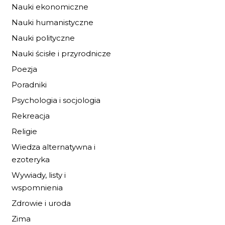
20,40 zł
Nauki ekonomiczne
30,00 zł
Nauki humanistyczne
DO KOSZYKA
Nauki polityczne
Nauki ścisłe i przyrodnicze
Poezja
Poradniki
Psychologia i socjologia
Rekreacja
Religie
Wiedza alternatywna i
ezoteryka
Wywiady, listy i
wspomnienia
Zdrowie i uroda
Zima