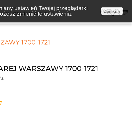
miany ustawień Twojej przeglądarki
Zamknij
żesz zmienić te ustawienia.
E
KOSZTY WYSYŁKI
ZAWY 1700-1721
AREJ WARSZAWY 1700-1721
AŁ
7