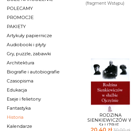
(fragment Wstępu)
POLECAMY
PROMOCJE
PAKIETY
Artykuły papiernicze
Audiobooki i płyty
Gry, puzzle, zabawki
Architektura
Biografie i autobiografie
Czasopisma
Edukacja
Eseje i felietony
Fantastyka
RODZINA
Historia
SIENKIEWICZÓW 
SŁUŻBIE...
Kalendarze
20,40 zł
30,00 zł