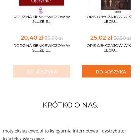
RODZINA SIENKIEWICZÓW W
OPIS OBYCZAJÓW W XV-
SŁUŻBIE...
LECIU...
20,40 zł
25,02 zł
30,00 zł
36,80 zł
RODZINA SIENKIEWICZÓW W
OPIS OBYCZAJÓW W XV-
SŁUŻBIE...
LECIU...
DO KOSZYKA
DO KOSZYKA
KRÓTKO O NAS:
motyleksiazkowe.pl to księgarnia internetowa i dystrybutor
książek z Warszawy.