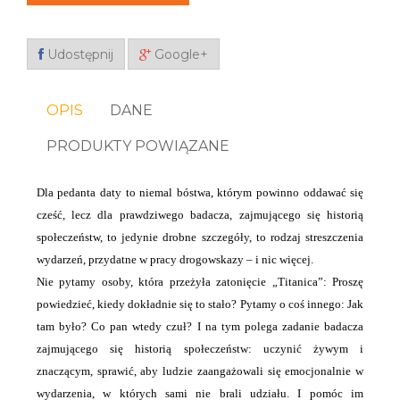
Udostępnij
Google+
OPIS
DANE
PRODUKTY POWIĄZANE
Dla pedanta daty to niemal bóstwa, którym powinno oddawać się
cześć, lecz dla prawdziwego badacza,
zajmującego się historią
społeczeństw, to jedynie drobne szczegóły, to rodzaj streszczenia
wydarzeń, przydatne w pracy drogowskazy – i nic więcej.
Nie pytamy osoby, która przeżyła zatonięcie „Titanica”: Proszę
powiedzieć, kiedy dokładnie się to stało?
Pytamy o coś innego: Jak
tam było? Co pan wtedy czuł? I na tym polega zadanie badacza
zajmującego się historią
społeczeństw: uczynić żywym i
znaczącym, sprawić, aby ludzie zaangażowali się emocjonalnie w
wydarzenia,
w których sami nie brali udziału. I pomóc im