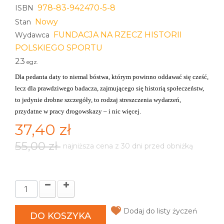
978-83-942470-5-8
ISBN
Nowy
Stan
FUNDACJA NA RZECZ HISTORII
Wydawca
POLSKIEGO SPORTU
23
egz.
Dla pedanta daty to niemal bóstwa, którym powinno oddawać się cześć,
lecz dla prawdziwego badacza,
zajmującego się historią społeczeństw,
to jedynie drobne szczegóły, to rodzaj streszczenia wydarzeń,
przydatne w pracy drogowskazy – i nic więcej.
37,40 zł
55,00 zł
najniższa cena z 30 dni przed obniżką
Dodaj do listy życzeń
DO KOSZYKA