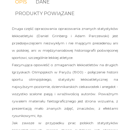
OPIS
DANE
PRODUKTY POWIĄZANE
Druga część opracowania opracowania znanych statystyków
lekkoatletyki (Daniel Grinberg i Adam Parczewski) jest
przedsięwzięciem niezwykłym i nie mającym precedensu ani
w polskiej, ani w międzynarodowej historiografii poświęconej
sportowi, szczególnie lekkiej atletyce.
Fascynująca opowieść o zmaganiach lekkoatletów na drugich
Igrzyskach Olimpijskich w Paryżu (1900) - połączenie historii
sportu olimpijskiego, statystyki lekkoatletycznej na
najwyższym poziomie, dziennikarskich ciekawostek i anegdot -
wszystko scalone pasją i wrażliwością autorów. Poważnym
rywalem materiału faktograficznego jest strona wizualna, z
prezentacją mało znanych zdjęć, znaczków, z efektami
rysunkowymi, itp.
Jak zawsze w przypadku prac polskich statystyków