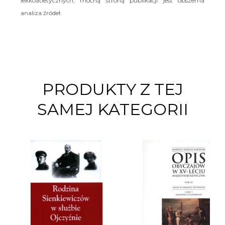
lekkoatletycznych, mocną stroną publikacji jest obszerna
analiza źródeł.
PRODUKTY Z TEJ
SAMEJ KATEGORII