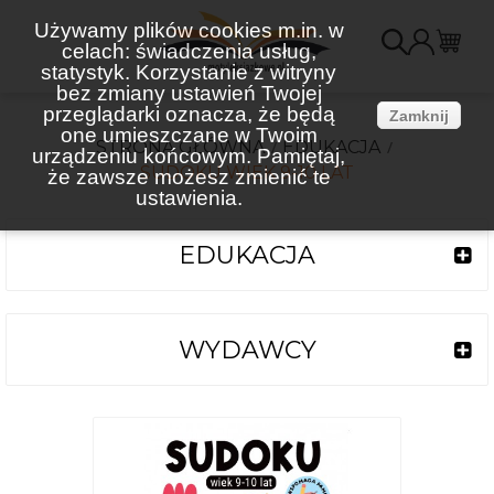
Używamy plików cookies m.in. w
celach: świadczenia usług,
K
statystyk. Korzystanie z witryny
bez zmiany ustawień Twojej
(
przeglądarki oznacza, że będą
Zamknij
one umieszczane w Twoim
STRONA GŁÓWNA
EDUKACJA
urządzeniu końcowym. Pamiętaj,
SUDOKU WIEK 9-10 LAT
że zawsze możesz zmienić te
ustawienia.
EDUKACJA
WYDAWCY