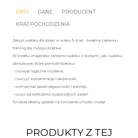
OPIS
DANE
PRODUCENT
KRAJ POCHODZENIA
Zeszyt sudoku dla dzieci w wieku 5-6 lat - świetna zabawa i
trening dla mózgu dziecka!
W środku znajdziesz zarówno sudoku z liczbami, jak i sudoku
obrazkowe, które pomoże dzieckui:
- rozwijać logiczne myślenie,
- ćwiczyć koncentrację i cierpliwość,
- wzmacniać spostrzegawczość i pamięć,
- uczyć się kończenia rozpoczętych zadań.
To także idealny sposób na ćwiczenie umysłu i nudę!
PRODUKTY Z TEJ