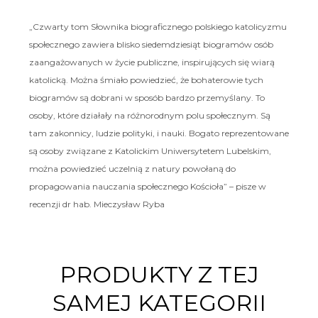
„Czwarty tom Słownika biograficznego polskiego katolicyzmu
społecznego zawiera blisko siedemdziesiąt biogramów osób
zaangażowanych w życie publiczne, inspirujących się wiarą
katolicką. Można śmiało powiedzieć, że bohaterowie tych
biogramów są dobrani w sposób bardzo przemyślany. To
osoby, które działały na różnorodnym polu społecznym. Są
tam zakonnicy, ludzie polityki, i nauki. Bogato reprezentowane
są osoby związane z Katolickim Uniwersytetem Lubelskim,
można powiedzieć uczelnią z natury powołaną do
propagowania nauczania społecznego Kościoła” – pisze w
recenzji dr hab. Mieczysław Ryba
PRODUKTY Z TEJ
SAMEJ KATEGORII