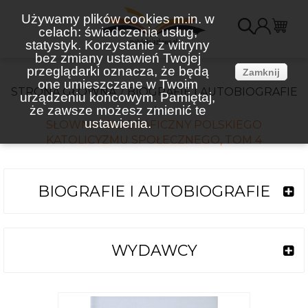
Używamy plików cookies m.in. w
celach: świadczenia usług,
K
statystyk. Korzystanie z witryny
bez zmiany ustawień Twojej
(
przeglądarki oznacza, że będą
Zamknij
one umieszczane w Twoim
STRONA GŁÓWNA
BIOGRAFIE I AUTOBIOGRAFIE
urządzeniu końcowym. Pamiętaj,
że zawsze możesz zmienić te
ustawienia.
SŁOWNIK BIOGRAFICZNY POLSKIEGO
KATOLICYZMU SPOŁECZNEGO, TOM 4
BIOGRAFIE I AUTOBIOGRAFIE
WYDAWCY