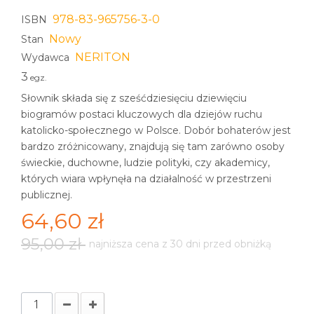
978-83-965756-3-0
ISBN
Nowy
Stan
NERITON
Wydawca
3
egz.
Słownik składa się z sześćdziesięciu dziewięciu
biogramów postaci kluczowych dla dziejów ruchu
katolicko-społecznego w Polsce. Dobór bohaterów jest
bardzo zróżnicowany, znajdują się tam zarówno osoby
świeckie, duchowne, ludzie polityki, czy akademicy,
których wiara wpłynęła na działalność w przestrzeni
publicznej.
64,60 zł
95,00 zł
najniższa cena z 30 dni przed obniżką