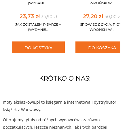
(WYDANIE...
WROŃSKI W...
23,73 zł
27,20 zł
34,90 zł
40,00 zł
JAK ZOSTAŁEM PISARZEM
SPOWIEDŹ ŻYCIA. PIOTR
(WYDANIE...
WROŃSKI W...
DO KOSZYKA
DO KOSZYKA
KRÓTKO O NAS:
motyleksiazkowe.pl to księgarnia internetowa i dystrybutor
książek z Warszawy.
Oferujemy tytuły od różnych wydawców - zarówno
początkujących, jeszcze nieznanych, jak i tych bardziej