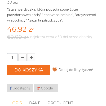
30
egz.
"Stara werdyczka, która popsuła sobie życie
prawdomówczością", "czerwona hrabina", "arcywarchoł
w spódnicy", "zażarta piłsudczyca".
46,92 zł
69,00 zł
najniższa cena z 30 dni przed obniżką
DO KOSZYKA
Dodaj do listy życzeń
Udostępnij
Google+
OPIS
DANE
PRODUCENT