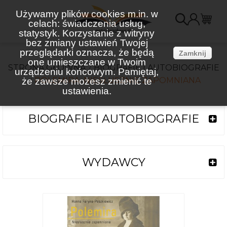
Używamy plików cookies m.in. w
celach: świadczenia usług,
K
statystyk. Korzystanie z witryny
bez zmiany ustawień Twojej
(
przeglądarki oznacza, że będą
Zamknij
one umieszczane w Twoim
STRONA GŁÓWNA
BIOGRAFIE I AUTOBIOGRAFIE
urządzeniu końcowym. Pamiętaj,
POLEMIRA. NIESŁUSZNIE ZAPOMNIANA
że zawsze możesz zmienić te
ustawienia.
BIOGRAFIE I AUTOBIOGRAFIE
WYDAWCY