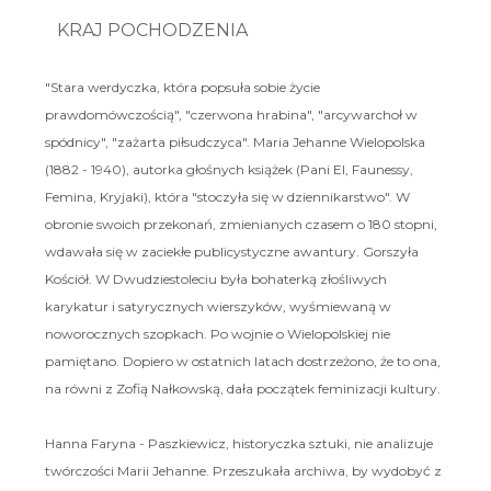
KRAJ POCHODZENIA
"Stara werdyczka, która popsuła sobie życie
prawdomówczością", "czerwona hrabina", "arcywarchoł w
spódnicy", "zażarta piłsudczyca". Maria Jehanne Wielopolska
(1882 - 1940), autorka głośnych książek (Pani El, Faunessy,
Femina, Kryjaki), która "stoczyła się w dziennikarstwo". W
obronie swoich przekonań, zmienianych czasem o 180 stopni,
wdawała się w zaciekłe publicystyczne awantury. Gorszyła
Kościół. W Dwudziestoleciu była bohaterką złośliwych
karykatur i satyrycznych wierszyków, wyśmiewaną w
noworocznych szopkach. Po wojnie o Wielopolskiej nie
pamiętano. Dopiero w ostatnich latach dostrzeżono, że to ona,
na równi z Zofią Nałkowską, dała początek feminizacji kultury.
Hanna Faryna - Paszkiewicz, historyczka sztuki, nie analizuje
twórczości Marii Jehanne. Przeszukała archiwa, by wydobyć z