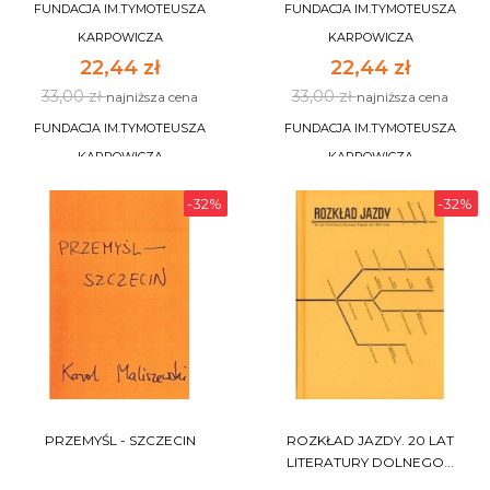
FUNDACJA IM.TYMOTEUSZA
FUNDACJA IM.TYMOTEUSZA
KARPOWICZA
KARPOWICZA
22,44 zł
22,44 zł
33,00 zł
33,00 zł
najniższa cena
najniższa cena
FUNDACJA IM.TYMOTEUSZA
FUNDACJA IM.TYMOTEUSZA
KARPOWICZA
KARPOWICZA
-32%
-32%
DO KOSZYKA
DO KOSZYKA
PRZEMYŚL - SZCZECIN
ROZKŁAD JAZDY. 20 LAT
LITERATURY DOLNEGO...