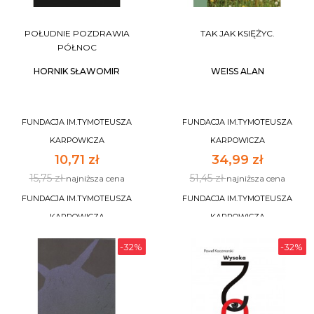
POŁUDNIE POZDRAWIA
TAK JAK KSIĘŻYC.
PÓŁNOC
HORNIK SŁAWOMIR
WEISS ALAN
FUNDACJA IM.TYMOTEUSZA
FUNDACJA IM.TYMOTEUSZA
KARPOWICZA
KARPOWICZA
10,71 zł
34,99 zł
15,75 zł
51,45 zł
najniższa cena
najniższa cena
FUNDACJA IM.TYMOTEUSZA
FUNDACJA IM.TYMOTEUSZA
KARPOWICZA
KARPOWICZA
-32%
-32%
DO KOSZYKA
DO KOSZYKA