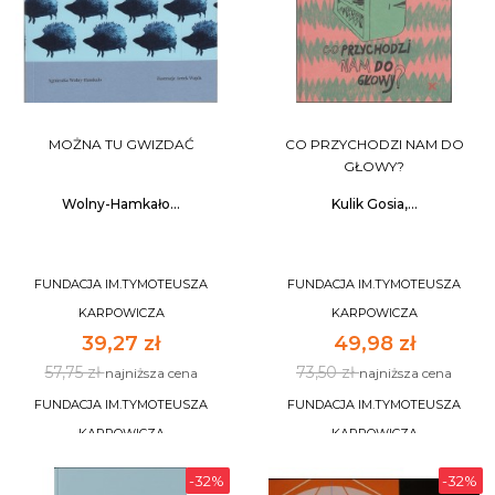
MOŻNA TU GWIZDAĆ
CO PRZYCHODZI NAM DO
GŁOWY?
Wolny-Hamkało...
Kulik Gosia,...
FUNDACJA IM.TYMOTEUSZA
FUNDACJA IM.TYMOTEUSZA
KARPOWICZA
KARPOWICZA
39,27 zł
49,98 zł
57,75 zł
73,50 zł
najniższa cena
najniższa cena
FUNDACJA IM.TYMOTEUSZA
FUNDACJA IM.TYMOTEUSZA
KARPOWICZA
KARPOWICZA
-32%
-32%
DO KOSZYKA
DO KOSZYKA