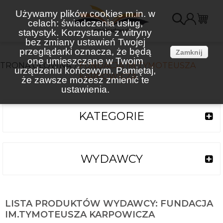
Używamy plików cookies m.in. w
celach: świadczenia usług,
K
statystyk. Korzystanie z witryny
bez zmiany ustawień Twojej
(
przeglądarki oznacza, że będą
Zamknij
one umieszczane w Twoim
STRONA GŁÓWNA
FUNDACJA IM.TYMOTEUSZA
urządzeniu końcowym. Pamiętaj,
KARPOWICZA
że zawsze możesz zmienić te
ustawienia.
KATEGORIE
WYDAWCY
LISTA PRODUKTÓW WYDAWCY: FUNDACJA
IM.TYMOTEUSZA KARPOWICZA