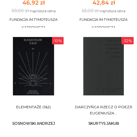
46,92 zł
42,84 zł
69,00 zł
63,00 zł
najniższa cena
najniższa cena
FUNDACJA IM.TYMOTEUSZA
FUNDACJA IM.TYMOTEUSZA
KARPOWICZA
KARPOWICZA
-10%
-32%
DO KOSZYKA
DO KOSZYKA
ELEMENTAŻE (1&2)
DARCZYŃCA RZECZ O POEZJI
EUGENIUSZA...
SOSNOWSKI ANDRZEJ
SKURTYS JAKUB