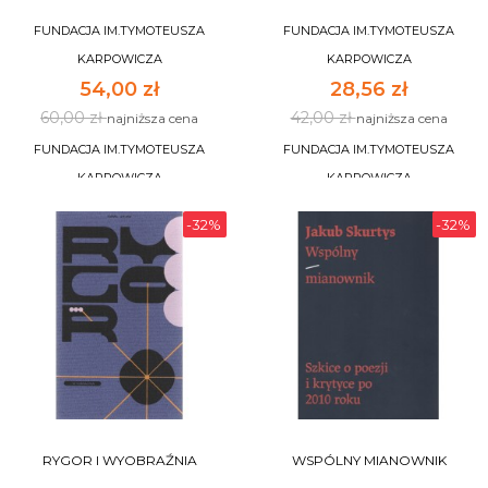
FUNDACJA IM.TYMOTEUSZA
FUNDACJA IM.TYMOTEUSZA
KARPOWICZA
KARPOWICZA
54,00 zł
28,56 zł
60,00 zł
42,00 zł
najniższa cena
najniższa cena
FUNDACJA IM.TYMOTEUSZA
FUNDACJA IM.TYMOTEUSZA
KARPOWICZA
KARPOWICZA
-32%
-32%
DO KOSZYKA
DO KOSZYKA
RYGOR I WYOBRAŹNIA
WSPÓLNY MIANOWNIK