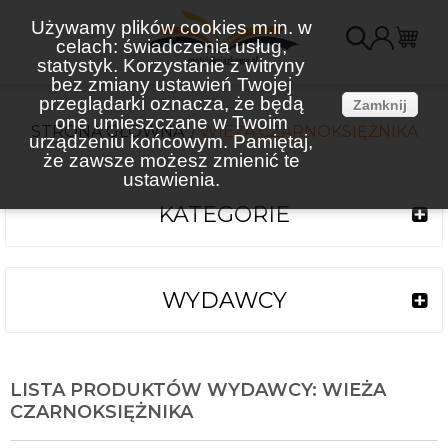
Używamy plików cookies m.in. w
celach: świadczenia usług,
K
statystyk. Korzystanie z witryny
bez zmiany ustawień Twojej
(
przeglądarki oznacza, że będą
Zamknij
one umieszczane w Twoim
STRONA GŁÓWNA
WIEŻA CZARNOKSIĘŻNIKA
urządzeniu końcowym. Pamiętaj,
że zawsze możesz zmienić te
ustawienia.
KATEGORIE
WYDAWCY
LISTA PRODUKTÓW WYDAWCY: WIEŻA
CZARNOKSIĘŻNIKA