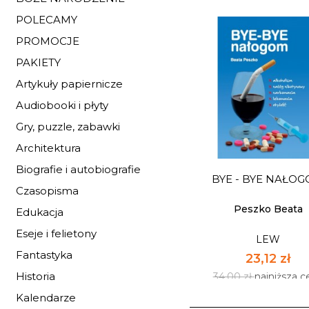
POLECAMY
PROMOCJE
PAKIETY
Artykuły papiernicze
POWRÓT DO ŻYCIA C
Audiobooki i płyty
LEW
Gry, puzzle, zabawki
21,76 zł
Architektura
32,00 zł
najniższa c
Biografie i autobiografie
BYE - BYE NAŁO
Dostępnych: 42
Czasopisma
Ilość:
Peszko Beata
Edukacja
Eseje i felietony
LEW
DO KOSZYK
Fantastyka
23,12 zł
Historia
34,00 zł
najniższa c
Kalendarze