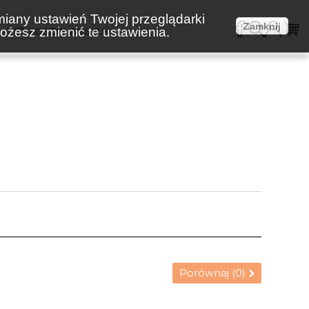
miany ustawień Twojej przeglądarki
Zamknij
żesz zmienić te ustawienia.
E
KOSZTY WYSYŁKI
Porównaj (
0
)