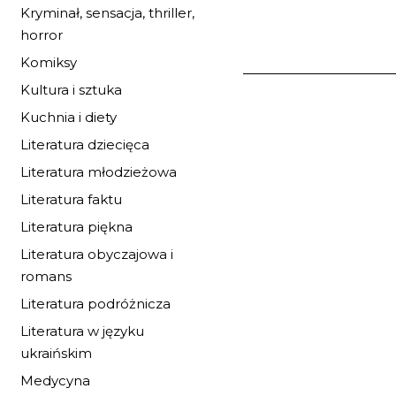
Kryminał, sensacja, thriller,
horror
Komiksy
Kultura i sztuka
BYE - BYE NAŁO
Kuchnia i diety
LEW
Literatura dziecięca
23,12 zł
Literatura młodzieżowa
34,00 zł
najniższa c
Literatura faktu
Dostępnych: 52
Literatura piękna
Ilość:
Literatura obyczajowa i
romans
DO KOSZYK
Literatura podróżnicza
Literatura w języku
ukraińskim
Medycyna