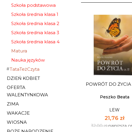
Szkoła podstawowa
Szkoła średnia klasa 1
Szkoła średnia klasa 2
Szkoła średnia klasa 3
Szkoła średnia klasa 4
Matura
Nauka języków
TataTeżCzyta
DZIEŃ KOBIET
POWRÓT DO ŻYCIA C
OFERTA
WALENTYNKOWA
Peszko Beata
ZIMA
LEW
WAKACJE
21,76 zł
WIOSNA
32,00 zł
najniższa c
BOŻE NARODZENIE