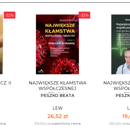
-32%
-32%
Z. II
NAJWIĘKSZE KŁAMSTWA
NAJWIĘKS
WSPÓŁCZESNEJ
WSPÓŁ
MEDYCYNY...
MED
PESZKO BEATA
PESZK
LEW
26,52 zł
19,
ena
39,00 zł
najniższa cena
28,00 zł
n