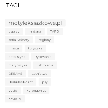
TAGI
motyleksiazkowe.pl
osprey
militaria
TARGI
seria Sekrety
regiony
miasta
turystyka
batalistyka
Rysowanie
marynistyka
uzbrojenie
DREAMS
Lotnictwo
Herkules Poirot
psy
covid
koronawirus
covid-19