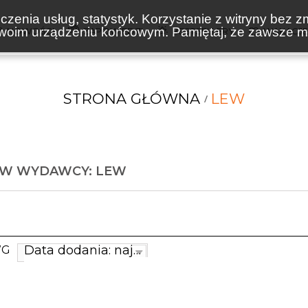
zenia usług, statystyk. Korzystanie z witryny bez z
oim urządzeniu końcowym. Pamiętaj, że zawsze mo
NOWOŚCI
ZAPOWIEDZI
BESTSELLERY
WAKACJ
STRONA GŁÓWNA
LEW
ÓW WYDAWCY: LEW
Data dodania: najnowsze
WG