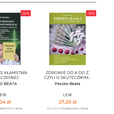
-32%
-32%
ZE KŁAMSTWA
ZDROWIE OD A DO Z.
CZESNEJ
CZYLI O SKUTECZNYM...
YCYNY
O BEATA
Peszko Beata
LEW
LEW
04 zł
27,20 zł
ajniższa cena
40,00 zł
najniższa cena