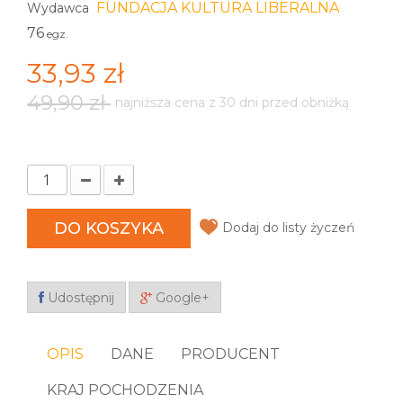
FUNDACJA KULTURA LIBERALNA
Wydawca
76
egz.
33,93 zł
49,90 zł
najniższa cena z 30 dni przed obniżką
DO KOSZYKA
Dodaj do listy życzeń
Udostępnij
Google+
OPIS
DANE
PRODUCENT
KRAJ POCHODZENIA