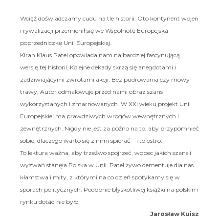
Wciąż doświadczamy cudu na tle historii. Oto kontynent wojen
i rywalizacji przemienił się we Wspólnotę Europejską –
poprzedniczkę Unii Europejskiej.
Kiran Klaus Patel opowiada nam najbardziej fascynującą
wersję tej historii. Kolejne dekady skrzą się anegdotami i
zadziwiającymi zwrotami akcji. Bez pudrowania czy mowy-
trawy, Autor odmalowuje przed nami obraz szans
wykorzystanych i zmarnowanych. W XXI wieku projekt Unii
Europejskiej ma prawdziwych wrogów wewnętrznych i
zewnętrznych. Nigdy nie jest za późno na to, aby przypomnieć
sobie, dlaczego warto się z nimi spierać – i to ostro.
To lektura ważna, aby trzeźwo spojrzeć, wobec jakich szans i
wyzwań stanęła Polska w Unii. Patel żywo dementuje dla nas
kłamstwa i mity, z którymi na co dzień spotykamy się w
sporach politycznych. Podobnie błyskotliwej książki na polskim
rynku dotąd nie było.
Jarosław Kuisz