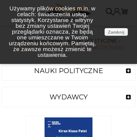
Używamy plików cookies m.in. w
celach: świadczenia usług,
K
statystyk. Korzystanie z witryny
bez zmiany ustawień Twojej
(
przeglądarki oznacza, że będą
Zamknij
one umieszczane w Twoim
STRONA GŁÓWNA
NAUKI POLITYCZNE
urządzeniu końcowym. Pamiętaj,
NAJKRÓTSZA HISTORIA UNII EUROPEJSKIEJ
że zawsze możesz zmienić te
ustawienia.
NAUKI POLITYCZNE
WYDAWCY