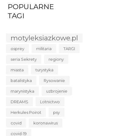
POPULARNE
TAGI
motyleksiazkowe.pl
osprey
militaria
TARGI
seria Sekrety
regiony
miasta
turystyka
batalistyka
Rysowanie
marynistyka
uzbrojenie
DREAMS
Lotnictwo
Herkules Poirot
psy
covid
koronawirus
covid-19