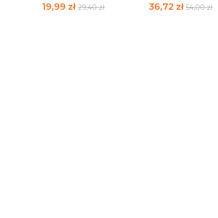
19,99 zł
36,72 zł
29,40 zł
54,00 zł
 -
SĄSIEDZTWA III RP.
Z ZAGADNIEŃ
LENKA, LITWA,...
NADZORU I