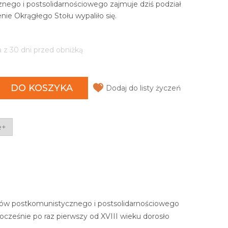
nego i postsolidarnościowego zajmuje dziś podział
ie Okrągłego Stołu wypaliło się.
a z 30 dni przed obniżką
DO KOSZYKA
Dodaj do listy życzeń
e+
ałów postkomunistycznego i postsolidarnościowego
ocześnie po raz pierwszy od XVIII wieku dorosło