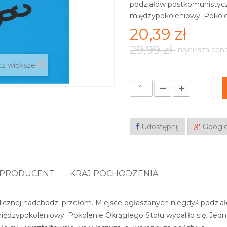
podziałów postkomunistycz
międzypokoleniowy. Pokolen
20,39 zł
29,99 zł
najniższa cen
z większe
Udostępnij
Googl
PRODUCENT
KRAJ POCHODZENIA
blicznej nadchodzi przełom. Miejsce ogłaszanych niegdyś podzi
międzypokoleniowy. Pokolenie Okrągłego Stołu wypaliło się. Jedn