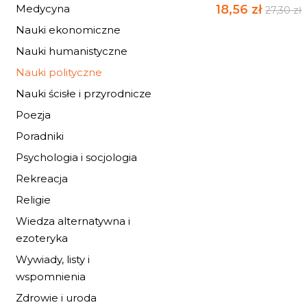
Medycyna
18,56 zł
27,30 zł
Nauki ekonomiczne
Nauki humanistyczne
Nauki polityczne
Nauki ścisłe i przyrodnicze
Poezja
Poradniki
Psychologia i socjologia
Rekreacja
Religie
Wiedza alternatywna i
ezoteryka
Wywiady, listy i
wspomnienia
SĄSIEDZTWA III RP
Zdrowie i uroda
CZECHY...