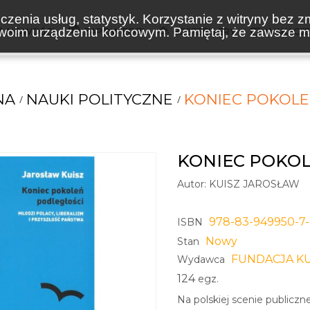
zenia usług, statystyk. Korzystanie z witryny bez z
oim urządzeniu końcowym. Pamiętaj, że zawsze mo
NOWOŚCI
ZAPOWIEDZI
BESTSELLERY
WAKACJ
NA
NAUKI POLITYCZNE
KONIEC POKOLE
KONIEC POKO
Autor:
KUISZ JAROSŁAW
978-83-949950-7
ISBN
Nowy
Stan
FUNDACJA K
Wydawca
124
egz.
Na polskiej scenie publicz