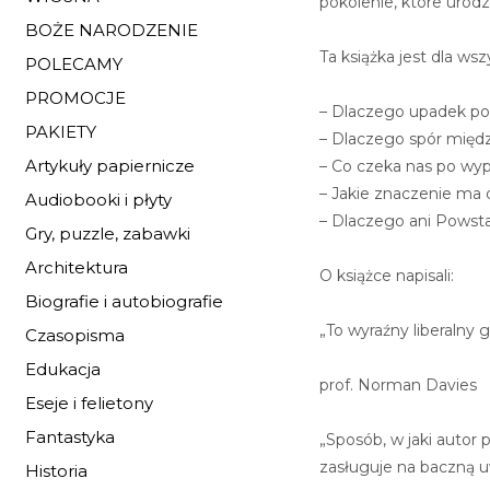
pokolenie, które urod
BOŻE NARODZENIE
Ta książka jest dla ws
POLECAMY
PROMOCJE
– Dlaczego upadek pol
PAKIETY
– Dlaczego spór międz
Artykuły papiernicze
– Co czeka nas po wy
– Jakie znaczenie ma 
Audiobooki i płyty
– Dlaczego ani Powsta
Gry, puzzle, zabawki
Architektura
O książce napisali:
Biografie i autobiografie
„To wyraźny liberalny 
Czasopisma
Edukacja
prof. Norman Davies
Eseje i felietony
Fantastyka
„Sposób, w jaki autor
zasługuje na baczną 
Historia