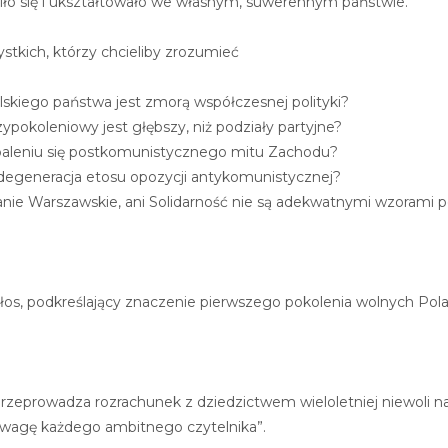
ziło się i ukształtowało we własnym, suwerennym państwie.
zystkich, którzy chcieliby zrozumieć
skiego państwa jest zmorą współczesnej polityki?
ypokoleniowy jest głębszy, niż podziały partyjne?
paleniu się postkomunistycznego mitu Zachodu?
degeneracja etosu opozycji antykomunistycznej?
nie Warszawskie, ani Solidarność nie są adekwatnymi wzorami 
głos, podkreślający znaczenie pierwszego pokolenia wolnych Polakó
 przeprowadza rozrachunek z dziedzictwem wieloletniej niewoli
uwagę każdego ambitnego czytelnika”.