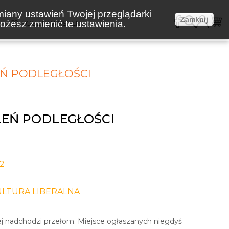
miany ustawień Twojej przeglądarki
Zamknij
żesz zmienić te ustawienia.
E
KOSZTY WYSYŁKI
Ń PODLEGŁOŚCI
LEŃ PODLEGŁOŚCI
-2
ULTURA LIBERALNA
nej nadchodzi przełom. Miejsce ogłaszanych niegdyś