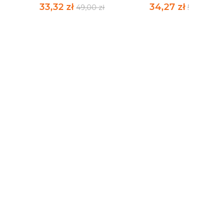
33,32 zł
34,27 zł
49,00 zł
50,40 zł
ODWAGA I WIZJA
ANTYPOLONIZM.
NIOSŁA GO POLSKA...
ROZMOWY O...