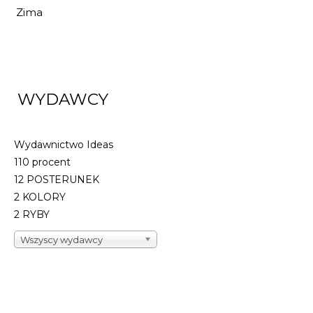
Zima
18,56 zł
27,30 zł
DO KOSZYKA
WYDAWCY
Wydawnictwo Ideas
110 procent
12 POSTERUNEK
2 KOLORY
2 RYBY
Wszyscy wydawcy