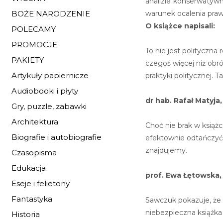
analizie konserwatywn
warunek ocalenia praw
BOŻE NARODZENIE
O książce napisali:
POLECAMY
PROMOCJE
To nie jest polityczn
PAKIETY
czegoś więcej niż obr
Artykuły papiernicze
praktyki politycznej. T
Audiobooki i płyty
dr hab. Rafał Matyj
Gry, puzzle, zabawki
Architektura
Choć nie brak w ksią
Biografie i autobiografie
efektownie odtańczyć b
znajdujemy.
Czasopisma
Edukacja
prof. Ewa Łętowska,
Eseje i felietony
Fantastyka
Sawczuk pokazuje, że
niebezpieczna książka 
Historia