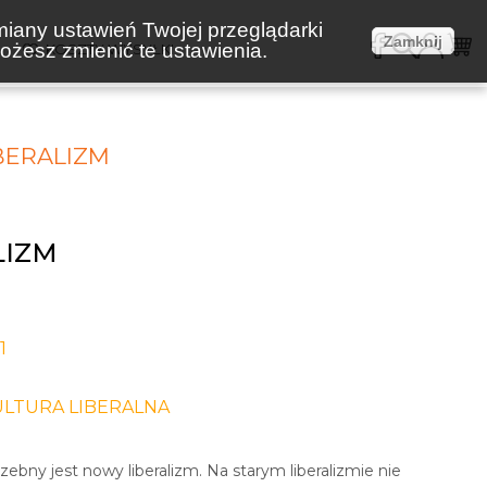
miany ustawień Twojej przeglądarki
Zamknij
żesz zmienić te ustawienia.
E
KOSZTY WYSYŁKI
BERALIZM
LIZM
1
ULTURA LIBERALNA
zebny jest nowy liberalizm. Na starym liberalizmie nie