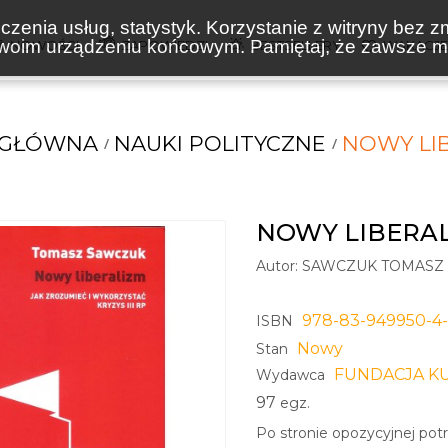
zenia usług, statystyk. Korzystanie z witryny bez z
oim urządzeniu końcowym. Pamiętaj, że zawsze mo
NOWOŚCI
ZAPOWIEDZI
BESTSELLERY
WAKACJ
 GŁÓWNA
NAUKI POLITYCZNE
NOWY LI
NOWY LIBERA
Autor:
SAWCZUK TOMASZ
978-83-949950-4-
ISBN
Nowy
Stan
FUNDACJA K
Wydawca
97
egz.
Po stronie opozycyjnej potr