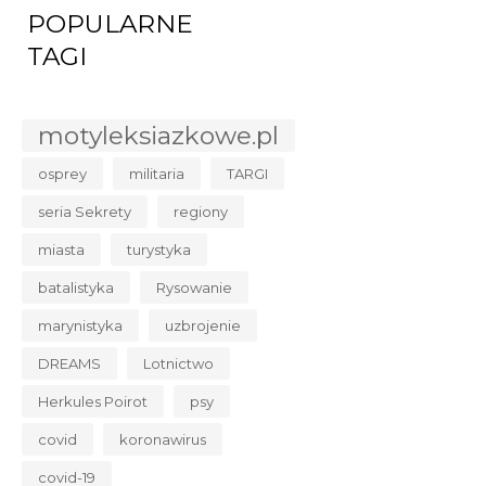
POPULARNE
TAGI
motyleksiazkowe.pl
osprey
militaria
TARGI
seria Sekrety
regiony
miasta
turystyka
batalistyka
Rysowanie
marynistyka
uzbrojenie
DREAMS
Lotnictwo
Herkules Poirot
psy
covid
koronawirus
covid-19