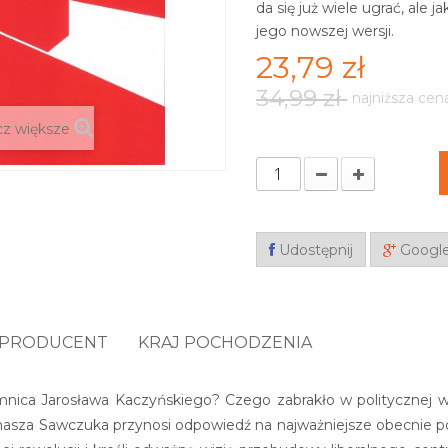
da się już wiele ugrać, ale 
jego nowszej wersji.
23,79 zł
34,99 zł
najniższa cen
z większe
Udostępnij
Googl
PRODUCENT
KRAJ POCHODZENIA
nica Jarosława Kaczyńskiego? Czego zabrakło w politycznej wi
asza Sawczuka przynosi odpowiedź na najważniejsze obecnie pol