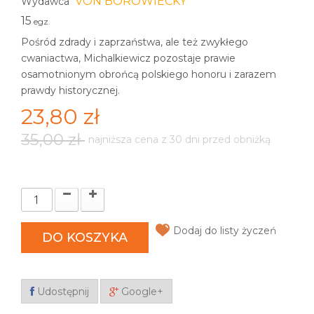
VON BOROWIECKY
Wydawca
15
egz.
Pośród zdrady i zaprzaństwa, ale też zwykłego
cwaniactwa, Michalkiewicz pozostaje prawie
osamotnionym obrońcą polskiego honoru i zarazem
prawdy historycznej.
23,80 zł
35,00 zł
najniższa cena z 30 dni przed obniżką
Dodaj do listy życzeń
DO KOSZYKA
Udostępnij
Google+