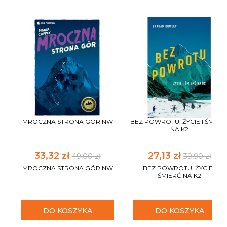
MROCZNA STRONA GÓR NW
BEZ POWROTU. ŻYCIE I ŚMIER
NA K2
33,32 zł
27,13 zł
49,00 zł
39,90 zł
MROCZNA STRONA GÓR NW
BEZ POWROTU. ŻYCIE I
ŚMIERĆ NA K2
DO KOSZYKA
DO KOSZYKA