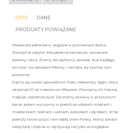
OPIS
DANE
PRODUKTY POWIĄZANE
Miasteczka pełne barw, skąpane w promieniach słońca.
Starożytne zabytki, kilkusetletnie kamienice, ukwiecone
balkony i okna. Znamy ten idylliczny obrazek. Kusi każdego,
kto choć raz odwiedził Włochy, i zachęca, by zawitać tam
ponownie.
Dajmy się uwieść opowieściom Polki, Aleksandry Seghi, która
od ponad 20 lat mieszka we Włoszech. Poznajmy ich historię,
tradycje, codzienne życie. Zacznijmy od kawy w przytulnym
barze, potem wyruszmy w podróż po włoskich miastach i
miasteczkach, teatrach i scenach, kościołach i ogrodach. W tej
podróży towarzyszyć nam będą znani Polacy, którzy bardzo
lubią Italię i chętnie w niej bywają nie tylko ze względów