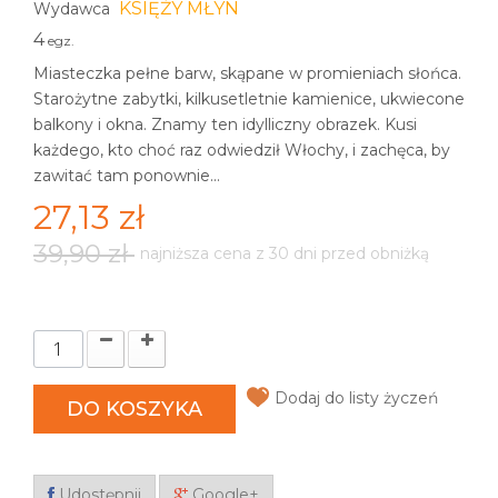
KSIĘŻY MŁYN
Wydawca
4
egz.
Miasteczka pełne barw, skąpane w promieniach słońca.
Starożytne zabytki, kilkusetletnie kamienice, ukwiecone
balkony i okna. Znamy ten idylliczny obrazek. Kusi
każdego, kto choć raz odwiedził Włochy, i zachęca, by
zawitać tam ponownie...
27,13 zł
39,90 zł
najniższa cena z 30 dni przed obniżką
Dodaj do listy życzeń
DO KOSZYKA
Udostępnij
Google+