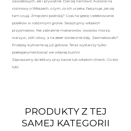
zawodowych, ale i prywatnie. Dali się namówić Autorce na
rozmowy o Włoszech, o tym, co ich urzeka, fascynuje, jak się
tam czują. Zmęczeni podróżą? Czas na sjestę i celebrowanie
posiłków w rodzinnym gronie. Skosztujmy włoskich
przysmaków. Nie zabraknie makaronów, owoców morza,
warzyw, ziół i oliwy, a na deser koniecznie lody. Zasmakowało?
Przepisy kulinarne są już gotowe. Teraz wystarczy tylko
poeksperymentować we własnej kuchni.
Zapraszamy do lektury przy kawie lub włoskim chianti. Co kto
lubi.
PRODUKTY Z TEJ
SAMEJ KATEGORII