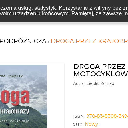
zenia usług, statystyk. Korzystanie z witryny bez z
oim urządzeniu końcowym. Pamiętaj, że zawsze mo
NOWOŚCI
ZAPOWIEDZI
BESTSELLERY
WAKACJ
 PODRÓŻNICZA
DROGA PRZEZ KRAJOBR
DROGA PRZEZ 
MOTOCYKLOWE
Autor:
Cieplik Konrad
978-83-8308-349
ISBN
Nowy
Stan