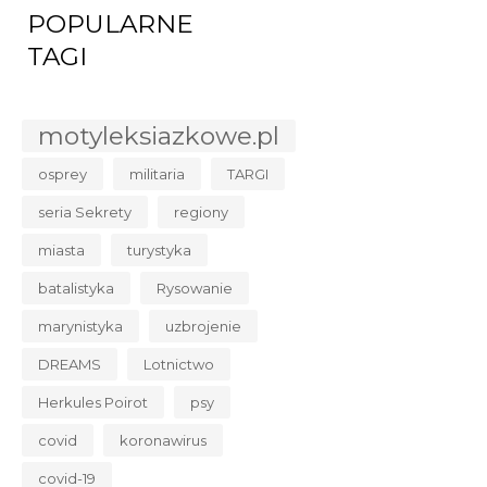
POPULARNE
TAGI
motyleksiazkowe.pl
osprey
militaria
TARGI
seria Sekrety
regiony
miasta
turystyka
batalistyka
Rysowanie
marynistyka
uzbrojenie
DREAMS
Lotnictwo
Herkules Poirot
psy
covid
koronawirus
covid-19