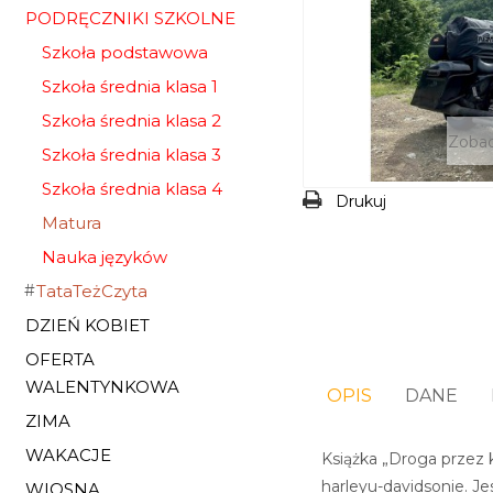
PODRĘCZNIKI SZKOLNE
Szkoła podstawowa
Szkoła średnia klasa 1
Szkoła średnia klasa 2
Zobac
Szkoła średnia klasa 3
Szkoła średnia klasa 4
Drukuj
Matura
Nauka języków
TataTeżCzyta
DZIEŃ KOBIET
OFERTA
WALENTYNKOWA
OPIS
DANE
ZIMA
WAKACJE
Książka „Droga przez 
harleyu-davidsonie. Jes
WIOSNA