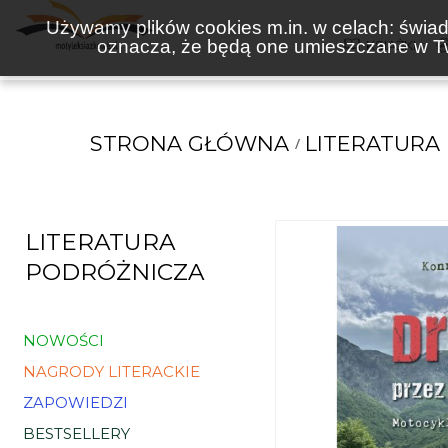
Używamy plików cookies m.in. w celach: świadc
oznacza, że będą one umieszczane w Tw
KSIĄŻKI
STRONA GŁÓWNA
LITERATURA
LITERATURA
PODRÓŻNICZA
NOWOŚCI
NAGRODY LITERACKIE
ZAPOWIEDZI
BESTSELLERY