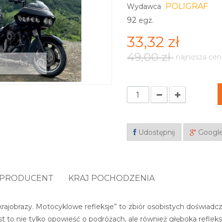
POLIGRAF
Wydawca
92
egz.
33,32 zł
49,00 zł
najniższa cen
z większe
Udostępnij
Googl
PRODUCENT
KRAJ POCHODZENIA
krajobrazy. Motocyklowe refleksje” to zbiór osobistych doświadc
t to nie tylko opowieść o podróżach, ale również głęboka refleksja