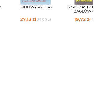
2
LODOWY RYCERZ
SZPICZASTY LĄD CZYL
ŻAGLÓWKĄ PO...
27,13 zł
19,72 zł
39,90 zł
29,00 zł