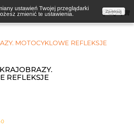
miany ustawień Twojej przeglądarki
Zamknij
żesz zmienić te ustawienia.
E
KOSZTY WYSYŁKI
AZY. MOTOCYKLOWE REFLEKSJE
KRAJOBRAZY.
 REFLEKSJE
-0