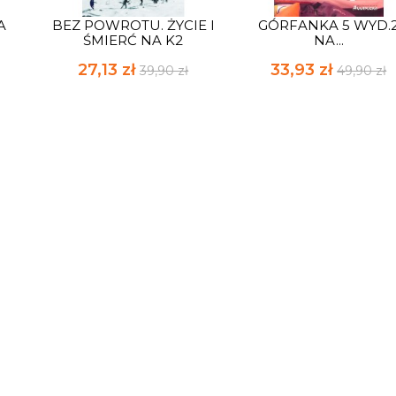
A
BEZ POWROTU. ŻYCIE I
GÓRFANKA 5 WYD.
ŚMIERĆ NA K2
NA...
27,13 zł
33,93 zł
39,90 zł
49,90 zł