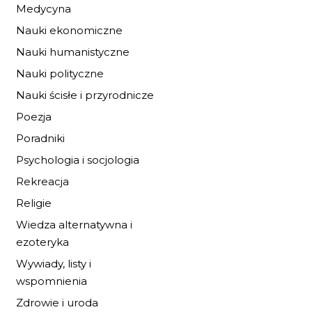
Medycyna
Nauki ekonomiczne
MROCZNA STRON
GÓR NW
Nauki humanistyczne
33,32 zł
49,00 zł
Nauki polityczne
Nauki ścisłe i przyrodnicze
DO KOSZYKA
Poezja
Poradniki
Psychologia i socjologia
Rekreacja
Religie
Wiedza alternatywna i
ezoteryka
Wywiady, listy i
wspomnienia
Zdrowie i uroda