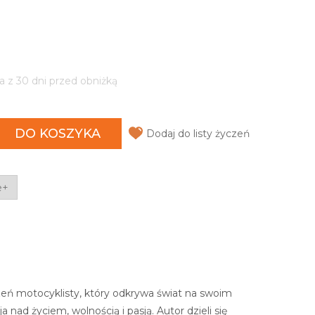
a z 30 dni przed obniżką
DO KOSZYKA
Dodaj do listy życzeń
e+
zeń motocyklisty, który odkrywa świat na swoim
 nad życiem, wolnością i pasją. Autor dzieli się