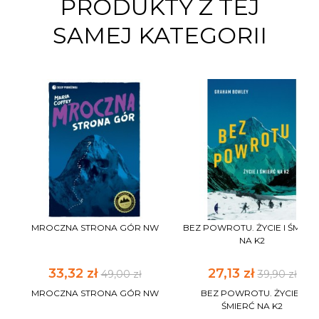
PRODUKTY Z TEJ
SAMEJ KATEGORII
MROCZNA STRONA GÓR NW
BEZ POWROTU. ŻYCIE I ŚMIER
NA K2
33,32 zł
27,13 zł
49,00 zł
39,90 zł
MROCZNA STRONA GÓR NW
BEZ POWROTU. ŻYCIE I
ŚMIERĆ NA K2