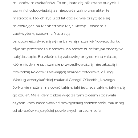
milionów mieszkańców. To oni, bardziej niż znane budynki i
pomniki, odpowiadają za niepowtarzalny charakter tej
metropolii. I to ich życiu od lat dociekliwie przygląda się
mieszkająca na Manhattanie Maja Klemp – czasem z
zachwytem, czasem z frustracją.
Jej opowieści składają się na barwną mozaikę Nowego Jorku i
płynnie przechodzą z tematu na temat zupełnie jak obrazy w
kalejdoskopie. Bo właśnie tę zabawkę przypomina miasto,
które nigdy nie śpi: czaruje przypadkowością, niestałością i
powodzią kolorów zalewającą szarość betonowej dżungli.
Według amerykańskiej malarki Georgii O’Keeffe „Nowego
Jorku nie można malować takim, jaki jest, lecz takim, jakim się
go czuje”. Maja Klemp idzie więc za tym głosem i pozwala
czytelnikom zasmakować nowojorskiej codzienności, tak innej
od obrazów najczęściej powielanych przez media.