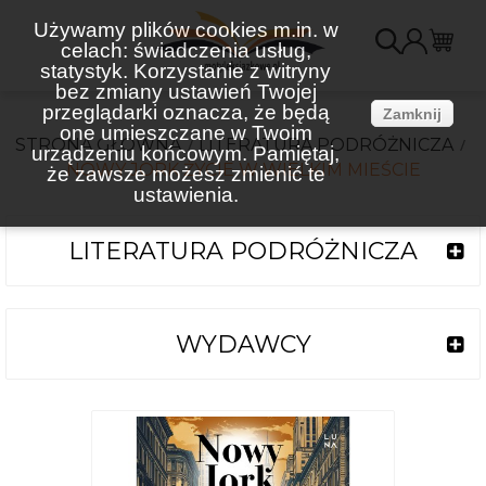
Używamy plików cookies m.in. w
celach: świadczenia usług,
K
statystyk. Korzystanie z witryny
bez zmiany ustawień Twojej
(
przeglądarki oznacza, że będą
Zamknij
one umieszczane w Twoim
STRONA GŁÓWNA
LITERATURA PODRÓŻNICZA
urządzeniu końcowym. Pamiętaj,
NOWY JORK ŻYCIE W WIELKIM MIEŚCIE
że zawsze możesz zmienić te
ustawienia.
LITERATURA PODRÓŻNICZA
WYDAWCY