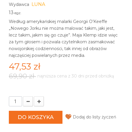
LUNA
Wydawca
13
egz.
Według amerykańskiej malarki Georgii O’Keeffe
„Nowego Jorku nie można malować takim, jaki jest,
lecz takim, jakim się go czuje”. Maja Klemp idzie więc
za tym głosem i pozwala czytelnikom zasmakować
nowojorskiej codzienności, tak innej od obrazów
najczęściej powielanych przez media.
47,53 zł
69,90 zł
najniższa cena z 30 dni przed obniżką
DO KOSZYKA
Dodaj do listy życzeń