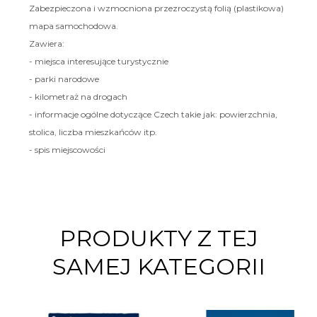
Zabezpieczona i wzmocniona przezroczystą folią (plastikowa)
mapa samochodowa.
Zawiera:
- miejsca interesujące turystycznie
- parki narodowe
- kilometraż na drogach
- informacje ogólne dotyczące Czech takie jak: powierzchnia,
stolica, liczba mieszkańców itp.
- spis miejscowości
PRODUKTY Z TEJ
SAMEJ KATEGORII