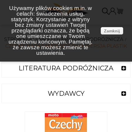
Używamy plików cookies m.in. w
celach: świadczenia usług,
K
statystyk. Korzystanie z witryny
bez zmiany ustawień Twojej
(
przeglądarki oznacza, że będą
Zamknij
one umieszczane w Twoim
STRONA GŁÓWNA
LITERATURA PODRÓŻNICZA
urządzeniu końcowym. Pamiętaj,
CZECHY MAPA SAMOCHODOWA WERSJA PLASTIK
że zawsze możesz zmienić te
ustawienia.
LITERATURA PODRÓŻNICZA
WYDAWCY