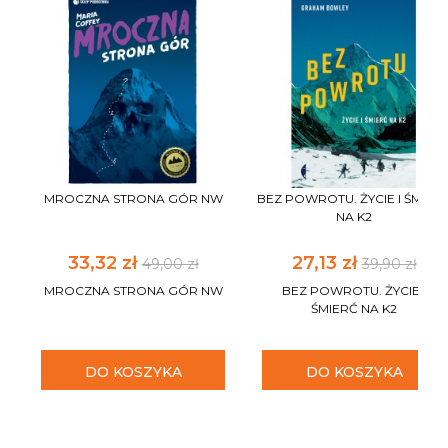
MROCZNA STRONA GÓR NW
BEZ POWROTU. ŻYCIE I ŚMIER
NA K2
33,32 zł
27,13 zł
49,00 zł
39,90 zł
MROCZNA STRONA GÓR NW
BEZ POWROTU. ŻYCIE I
ŚMIERĆ NA K2
DO KOSZYKA
DO KOSZYKA