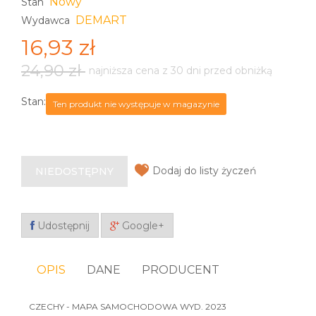
Nowy
Stan
DEMART
Wydawca
16,93 zł
24,90 zł
najniższa cena z 30 dni przed obniżką
Stan:
Ten produkt nie występuje w magazynie
Dodaj do listy życzeń
NIEDOSTĘPNY
Udostępnij
Google+
OPIS
DANE
PRODUCENT
CZECHY - MAPA SAMOCHODOWA WYD. 2023