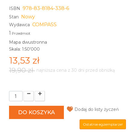
978-83-8184-338-6
ISBN
Nowy
Stan
COMPASS
Wydawca
1
Przedmiot
Mapa dwustronna
Skala: 1:50'000
13,53 zł
19,90 zł
najniższa cena z 30 dni przed obniżką
Dodaj do listy życzeń
DO KOSZYKA
Ostatnie egzemplarze!