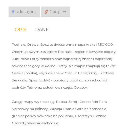
Udostępnij
Google+
OPIS
DANE
Podhale, Orawa, Spisz to dwustronna mapa w skali 1:50'000.
Obejmuje swym zasięgiem Podhale – region niezwykle bogaty
kulturowo i przyrodniczo oraz najbardziej znane i najczęściej
odwiedzane góry w Polsce - Tatry. Na mapie znajdują się także:
Orawa (polska), usytuowana w "cieniu" Babiej Góry - królowej
Beskidów, Spisz (polski) - położony u północno-zachodnich
podnóży Tatr oraz południowa część Gorców.
Zasięg mapy wyznaczają: Rabka-Zdrój i Gorczański Park
Narodowy na północy, Zawoja i Babia Góra na zachodzie,
granica polsko-słowacka na południu, Czorsztyn i Jezioro
Czorsztyńskie na wschodzie.