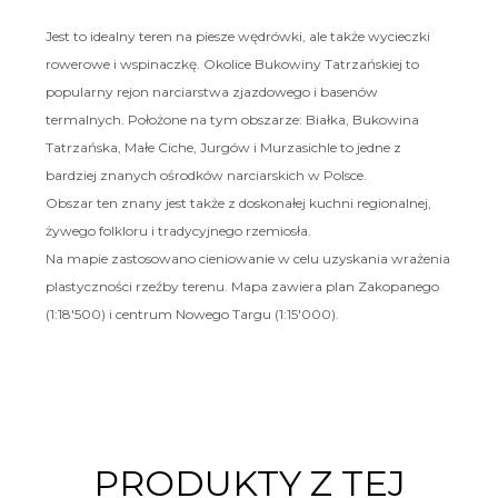
Jest to idealny teren na piesze wędrówki, ale także wycieczki
rowerowe i wspinaczkę. Okolice Bukowiny Tatrzańskiej to
popularny rejon narciarstwa zjazdowego i basenów
termalnych. Położone na tym obszarze: Białka, Bukowina
Tatrzańska, Małe Ciche, Jurgów i Murzasichle to jedne z
bardziej znanych ośrodków narciarskich w Polsce.
Obszar ten znany jest także z doskonałej kuchni regionalnej,
żywego folkloru i tradycyjnego rzemiosła.
Na mapie zastosowano cieniowanie w celu uzyskania wrażenia
plastyczności rzeźby terenu. Mapa zawiera plan Zakopanego
(1:18'500) i centrum Nowego Targu (1:15'000).
PRODUKTY Z TEJ