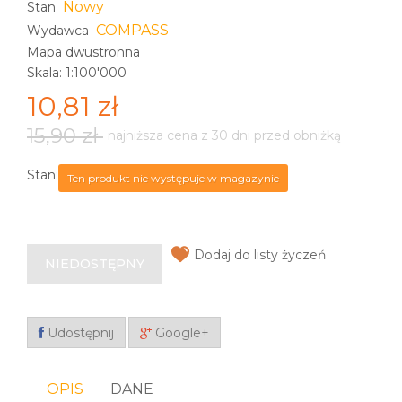
Nowy
Stan
COMPASS
Wydawca
Mapa dwustronna
Skala: 1:100'000
10,81 zł
15,90 zł
najniższa cena z 30 dni przed obniżką
Stan:
Ten produkt nie występuje w magazynie
Dodaj do listy życzeń
NIEDOSTĘPNY
Udostępnij
Google+
OPIS
DANE