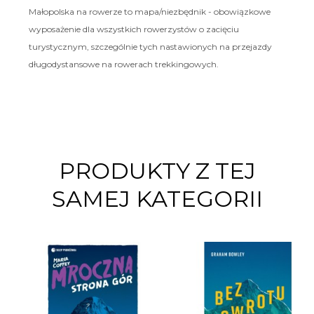
Małopolska na rowerze to mapa/niezbędnik - obowiązkowe
wyposażenie dla wszystkich rowerzystów o zacięciu
turystycznym, szczególnie tych nastawionych na przejazdy
długodystansowe na rowerach trekkingowych.
PRODUKTY Z TEJ
SAMEJ KATEGORII