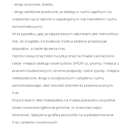
- drogi szutrowe, ścieżki;
- drogi asfaltowe publiczne, przebieg w ruchu ogólnym (w
większości są to odcinki o uspokojonym lub niewielkim ruchu
samochodowym).
W przypadku, gdy przejazd danym odcinkiem jest niemożliwy
(np. ze względu na budowę mostu) podano propozycje
objazdów, a także łączenia tras.
Oprócz klasycznej treści turystycznej na mapie zaznaczono
także: miejsca obsługi rowerzystów (MOR-y), promy, miejsca z
pracami budowlanymi, strome podjazdy i ostre zjazdy, miejsca
niebezpieczne, drogi o zwiększonym natężeniu ruchu
samochodowego. Jest również kilometraż prezentowanych
tras.
Poza trasami Velo Małopolska na mapie pokazano wszystkie
szlaki rowerowe (głównie gminne, w znacznej części
terenowe). Specjalna grafika pozwoliła na wyeksponowanie
tras i szlaków rowerowych.