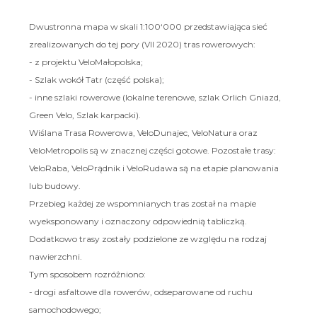
Dwustronna mapa w skali 1:100‘000 przedstawiająca sieć
zrealizowanych do tej pory (VII 2020) tras rowerowych:
- z projektu VeloMałopolska;
- Szlak wokół Tatr (część polska);
- inne szlaki rowerowe (lokalne terenowe, szlak Orlich Gniazd,
Green Velo, Szlak karpacki).
Wiślana Trasa Rowerowa, VeloDunajec, VeloNatura oraz
VeloMetropolis są w znacznej części gotowe. Pozostałe trasy:
VeloRaba, VeloPrądnik i VeloRudawa są na etapie planowania
lub budowy.
Przebieg każdej ze wspomnianych tras został na mapie
wyeksponowany i oznaczony odpowiednią tabliczką.
Dodatkowo trasy zostały podzielone ze względu na rodzaj
nawierzchni.
Tym sposobem rozróżniono:
- drogi asfaltowe dla rowerów, odseparowane od ruchu
samochodowego;